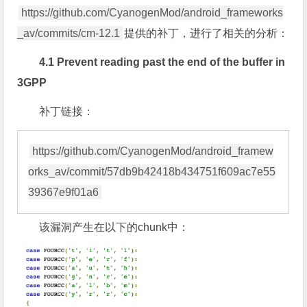
https://github.com/CyanogenMod/android_frameworks
_av/commits/cm-12.1
提供的补丁，进行了相关的分析：
4.1 Prevent reading past the end of the buffer in
3GPP
补丁链接：
https://github.com/CyanogenMod/android_framew
orks_av/commit/57db9b42418b434751f609ac7e55
该漏洞产生在以下的chunk中：