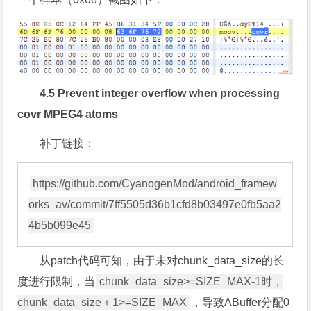
4.5 Prevent integer overflow when processing
covr MPEG4 atoms
补丁链接：
https://github.com/CyanogenMod/android_framew
orks_av/commit/7ff5505d36b1cfd8b03497e0fb5aa2
从patch代码可知，由于未对chunk_data_size的长
度进行限制，当
chunk_data_size>=SIZE_MAX-1时，
chunk_data_size＋1>=SIZE_MAX
，导致ABuffer分配0