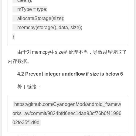
    clear();

    mType = type;

    allocateStorage(size);

    memcpy(storage(), data, size);

由于对memcpy中size的处理不当，导致越界读取了
内存数据。
4.2 Prevent integer underflow if size is below 6
补丁链接：
https://github.com/CyanogenMod/android_framew
orks_av/commit/9824bfd6eec1daa93cf76b6f41996