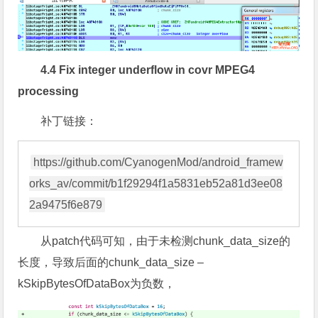
4.4 Fix integer underflow in covr MPEG4
processing
补丁链接：
https://github.com/CyanogenMod/android_framew
orks_av/commit/b1f29294f1a5831eb52a81d3ee08
从patch代码可知，由于未检测chunk_data_size的
长度，导致后面的chunk_data_size –
kSkipBytesOfDataBox为负数，