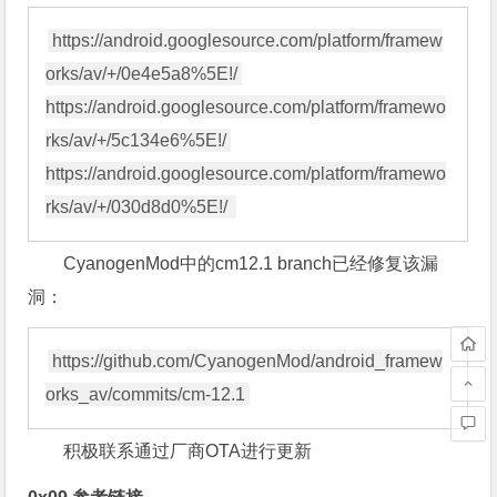
https://android.googlesource.com/platform/framew
orks/av/+/0e4e5a8%5E!/ 

https://android.googlesource.com/platform/framewo
rks/av/+/5c134e6%5E!/ 

https://android.googlesource.com/platform/framewo
CyanogenMod中的cm12.1 branch已经修复该漏
洞：
https://github.com/CyanogenMod/android_framew
积极联系通过厂商OTA进行更新
0x09 参考链接