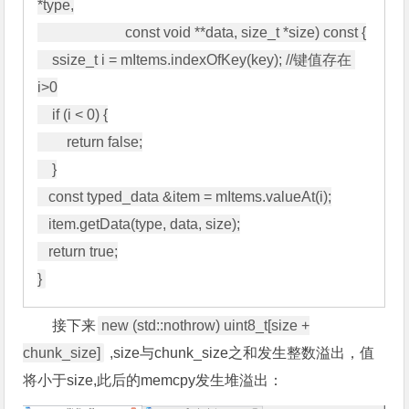
*type,

                        const void **data, size_t *size) const {

    ssize_t i = mItems.indexOfKey(key); //键值存在 
i>0

    if (i < 0) {

        return false;

    }

   const typed_data &item = mItems.valueAt(i);

   item.getData(type, data, size);

   return true;

接下来
new (std::nothrow) uint8_t[size +
chunk_size]
,size与chunk_size之和发生整数溢出，值
将小于size,此后的memcpy发生堆溢出：