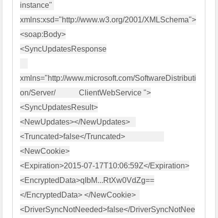
instance" 
xmlns:xsd="http://www.w3.org/2001/XMLSchema">

<soap:Body>

<SyncUpdatesResponse

xmlns="http://www.microsoft.com/SoftwareDistributi
on/Server/            ClientWebService ">

<SyncUpdatesResult>

<NewUpdates></NewUpdates>   

<Truncated>false</Truncated>                    
<NewCookie>

<Expiration>2015-07-17T10:06:59Z</Expiration>

<EncryptedData>qIbM...RtXw0VdZg==
</EncryptedData> </NewCookie>  
<DriverSyncNotNeeded>false</DriverSyncNotNee