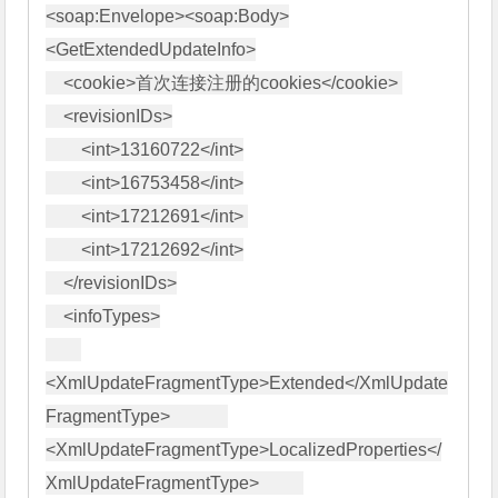
<soap:Envelope><soap:Body>

<GetExtendedUpdateInfo>

    <cookie>首次连接注册的cookies</cookie> 

    <revisionIDs>

        <int>13160722</int>

        <int>16753458</int>

        <int>17212691</int> 

        <int>17212692</int>

    </revisionIDs>

    <infoTypes>

<XmlUpdateFragmentType>Extended</XmlUpdate
FragmentType>             
<XmlUpdateFragmentType>LocalizedProperties</
XmlUpdateFragmentType>          