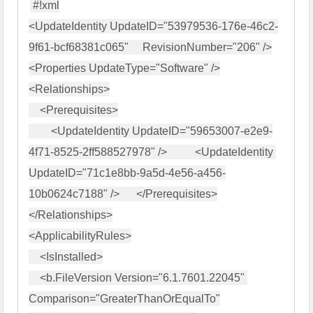
#!xml

<UpdateIdentity UpdateID="53979536-176e-46c2-
9f61-bcf68381c065"     RevisionNumber="206" />

<Properties UpdateType="Software" />

<Relationships>

    <Prerequisites>

        <UpdateIdentity UpdateID="59653007-e2e9-
4f71-8525-2ff588527978" />          <UpdateIdentity 
UpdateID="71c1e8bb-9a5d-4e56-a456-
10b0624c7188" />      </Prerequisites>

</Relationships>

<ApplicabilityRules>

    <IsInstalled>

    <b.FileVersion Version="6.1.7601.22045" 
Comparison="GreaterThanOrEqualTo"
