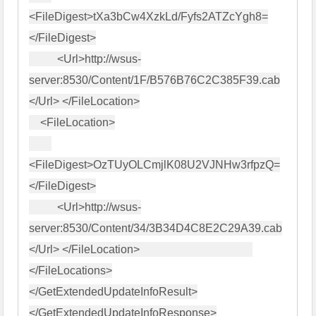
<FileDigest>tXa3bCw4XzkLd/Fyfs2ATZcYgh8=
</FileDigest>

          <Url>http://wsus-
server:8530/Content/1F/B576B76C2C385F39.cab
</Url> </FileLocation>

    <FileLocation>

<FileDigest>OzTUyOLCmjlK08U2VJNHw3rfpzQ=
</FileDigest>

          <Url>http://wsus-
server:8530/Content/34/3B34D4C8E2C29A39.cab
</Url> </FileLocation>                                        
</FileLocations>

</GetExtendedUpdateInfoResult>

</GetExtendedUpdateInfoResponse>
