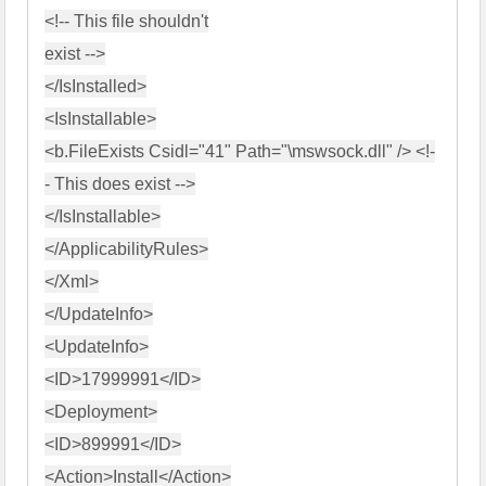
<!-- This file shouldn't

exist -->

</IsInstalled>

<IsInstallable>

<b.FileExists Csidl="41" Path="\mswsock.dll" /> <!-
- This does exist -->

</IsInstallable>

</ApplicabilityRules>

</Xml>

</UpdateInfo>

<UpdateInfo>

<ID>17999991</ID>

<Deployment>

<ID>899991</ID>

<Action>Install</Action>
