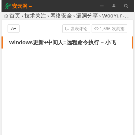
安云网 –
AnYun.ORG
首页
技术关注
网络安全
漏洞分享
WooYun-Drops
A+
发表评论
1,596 次浏览
Windows更新+中间人=远程命令执行 – 小飞