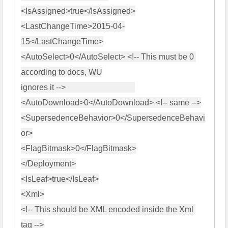
<IsAssigned>true</IsAssigned>

<LastChangeTime>2015-04-
15</LastChangeTime>

<AutoSelect>0</AutoSelect> <!-- This must be 0 
according to docs, WU

ignores it -->                                  
<AutoDownload>0</AutoDownload> <!-- same -->

<SupersedenceBehavior>0</SupersedenceBehavi
or>

<FlagBitmask>0</FlagBitmask>

</Deployment>

<IsLeaf>true</IsLeaf>

<Xml>

<!-- This should be XML encoded inside the Xml 
tag -->
