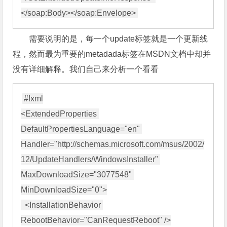
需要说明的是，每一个update标签就是一个更新线
程，然而最为重要的metadada标签
在MSDN文档中却并
没有详细解释。我们自己来分析一个看看
#!xml

<ExtendedProperties 
DefaultPropertiesLanguage="en" 
Handler="http://schemas.microsoft.com/msus/2002/
12/UpdateHandlers/WindowsInstaller" 
MaxDownloadSize="3077548" 
MinDownloadSize="0">

  <InstallationBehavior 
RebootBehavior="CanRequestReboot" />
