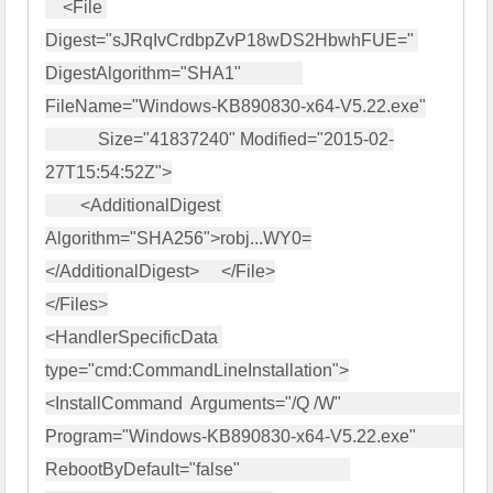
    <File 
Digest="sJRqIvCrdbpZvP18wDS2HbwhFUE=" 
DigestAlgorithm="SHA1"              
FileName="Windows-KB890830-x64-V5.22.exe"

            Size="41837240" Modified="2015-02-
27T15:54:52Z">

        <AdditionalDigest 
Algorithm="SHA256">robj...WY0=
</AdditionalDigest>     </File>

</Files>

<HandlerSpecificData 
type="cmd:CommandLineInstallation">

<InstallCommand  Arguments="/Q /W"                           
Program="Windows-KB890830-x64-V5.22.exe"                   
RebootByDefault="false"                         