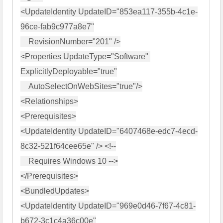
<UpdateIdentity UpdateID="853ea117-355b-4c1e-
96ce-fab9c977a8e7"

    RevisionNumber="201" />

<Properties UpdateType="Software" 
ExplicitlyDeployable="true"

    AutoSelectOnWebSites="true"/>

<Relationships>

<Prerequisites>

<UpdateIdentity UpdateID="6407468e-edc7-4ecd-
8c32-521f64cee65e" /> <!--

    Requires Windows 10 -->

</Prerequisites>

<BundledUpdates>

<UpdateIdentity UpdateID="969e0d46-7f67-4c81-
b672-3c1c4a36c00e"
