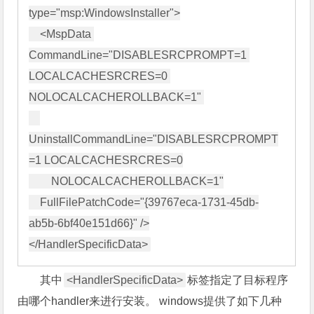
type="msp:WindowsInstaller">

    <MspData 
CommandLine="DISABLESRCPROMPT=1 
LOCALCACHESRCRES=0 
NOLOCALCACHEROLLBACK=1" 

UninstallCommandLine="DISABLESRCPROMPT
=1 LOCALCACHESRCRES=0

        NOLOCALCACHEROLLBACK=1"

    FullFilePatchCode="{39767eca-1731-45db-
ab5b-6bf40e151d66}" />

其中
<HandlerSpecificData>
标签指定了目标程序
由哪个handler来进行安装。 windows提供了如下几种