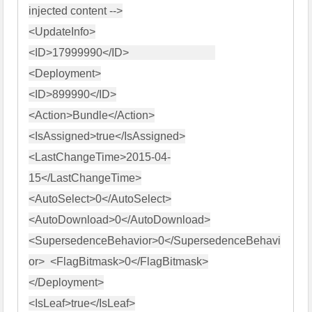
injected content -->

<UpdateInfo>

<ID>17999990</ID>                               
<Deployment>

<ID>899990</ID>

<Action>Bundle</Action>

<IsAssigned>true</IsAssigned>

<LastChangeTime>2015-04-
15</LastChangeTime>

<AutoSelect>0</AutoSelect>

<AutoDownload>0</AutoDownload>

<SupersedenceBehavior>0</SupersedenceBehavi
or>  <FlagBitmask>0</FlagBitmask>

</Deployment>

<IsLeaf>true</IsLeaf>
