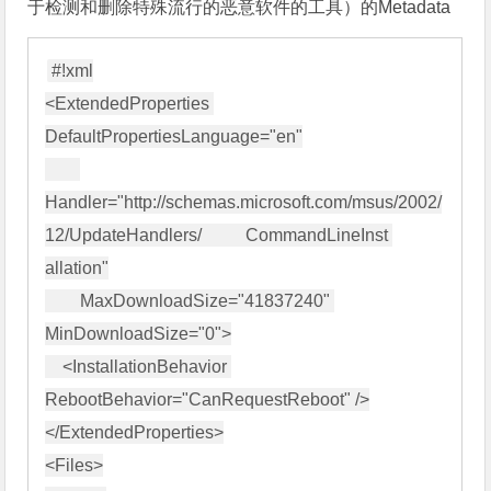
于检测和删除特殊流行的恶意软件的工具）的Metadata
#!xml

<ExtendedProperties 
DefaultPropertiesLanguage="en"

Handler="http://schemas.microsoft.com/msus/2002/
12/UpdateHandlers/          CommandLineInst 
allation"

        MaxDownloadSize="41837240" 
MinDownloadSize="0">

    <InstallationBehavior 
RebootBehavior="CanRequestReboot" />

</ExtendedProperties>

<Files>
