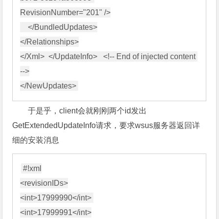
RevisionNumber="201" />

    </BundledUpdates>

</Relationships>

</Xml>  </UpdateInfo>   <!-- End of injected content 
-->

于是乎，client会就刚刚两个id发出
GetExtendedUpdateInfo请求，要求wsus服务器返回详
细的安装消息
#!xml

<revisionIDs>

<int>17999990</int> 

<int>17999991</int>
