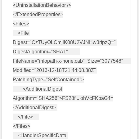
<UninstallationBehavior />

</ExtendedProperties>

<Files>

    <File 
Digest="OzTUyOLCmjlK08U2VJNHw3rfpzQ=" 
DigestAlgorithm="SHA1"          
FileName="infopath-x-none.cab"  Size="3077548"          
Modified="2013-12-18T21:44:08.38Z" 
PatchingType="SelfContained">

        <AdditionalDigest 
Algorithm="SHA256">FS28f... ohVcFKbaG4=
</AdditionalDigest> 

    </File>     

</Files>

    <HandlerSpecificData 