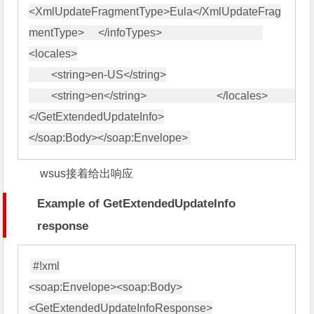
<XmlUpdateFragmentType>Eula</XmlUpdateFrag
mentType>     </infoTypes>                                    
<locales>

        <string>en-US</string>

        <string>en</string>                         </locales>                              

</GetExtendedUpdateInfo>

wsus接着给出响应
Example of GetExtendedUpdateInfo
response
#!xml

<soap:Envelope><soap:Body>

<GetExtendedUpdateInfoResponse>