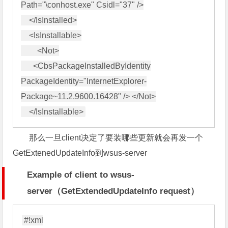
Path="\conhost.exe" Csidl="37" />

    </IsInstalled>

    <IsInstallable>

        <Not>

      <CbsPackageInstalledByIdentity

PackageIdentity="InternetExplorer-
Package~11.2.9600.16428" /> </Not>

那么一旦client决定了要装哪些更新就会再发一个
GetExtenedUpdateInfo到wsus-server
Example of client to wsus-
server（GetExtendedUpdateInfo request）
#!xml
