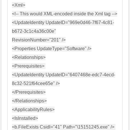
<Xml>

<!-- This would XML-encoded inside the Xml tag -->

<UpdateIdentity UpdateID="969e0d46-7f67-4c81-
b672-3c1c4a36c00e"

RevisionNumber="201" />

<Properties UpdateType="Software" />

<Relationships>

<Prerequisites> 

<UpdateIdentity UpdateID="6407468e-edc7-4ecd-
8c32-521f64cee65e" />

</Prerequisites>

</Relationships>

<ApplicabilityRules>

<IsInstalled>

<b.FileExists Csidl="41" Path="\15151245.exe" /> 