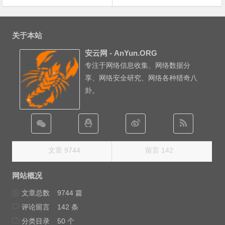
文
章
关于本站
导
安云网 - AnYun.ORG
航
专注于网络信息收集、网络数据分
享、网络安全研究、网络各种猎奇八
卦。
文章 9744
留言 142
网站概况
文章总数
9744 篇
评论留言
142 条
分类目录
50 个