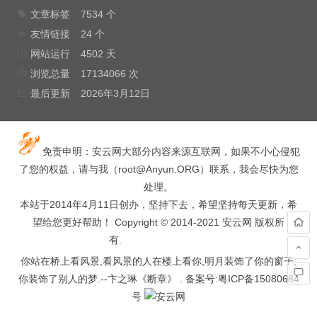
文章标签
7534 个
友情链接
24 个
网站运行
4502 天
浏览总量
17134066 次
最后更新
2026年3月12日
免责申明：安云网大部分内容来源互联网，如果不小心侵犯
了您的权益，请与我（
root@Anyun.ORG
）联系，我会尽快为您
处理。
本站于2014年4月11日创办，坚持下去，希望坚持每天更新，希
望给您更好帮助！ Copyright © 2014-2021 安云网 版权所
有.
hacked by wooyun.
你站在桥上看风景,看风景的人在楼上看你,明月装饰了你的窗子,
你装饰了别人的梦.--卞之琳《断章》 . 备案号:
粤ICP备15080684
号