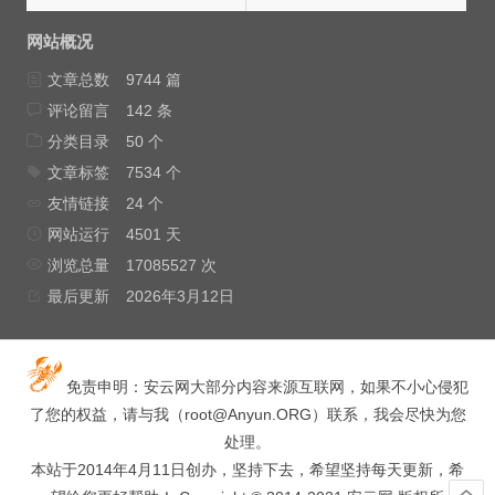
网站概况
文章总数
9744 篇
评论留言
142 条
分类目录
50 个
文章标签
7534 个
友情链接
24 个
网站运行
4501 天
浏览总量
17085527 次
最后更新
2026年3月12日
免责申明：安云网大部分内容来源互联网，如果不小心侵犯
了您的权益，请与我（
root@Anyun.ORG
）联系，我会尽快为您
处理。
本站于2014年4月11日创办，坚持下去，希望坚持每天更新，希