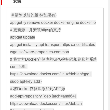
安装
# 清除以前的版本(如果有)

apt-get -y remove docker docker-engine docker.io

# 更新源，并安装https的支持

apt-get update

apt-get install -y apt-transport-https ca-certificates 
wget software-properties-common

# 将官方Docker存储库的GPG密钥添加到您的系统

curl -fsSL 
https://download.docker.com/linux/debian/gpg | 
sudo apt-key add -

# 将Docker存储库添加到APT源

add-apt-repository "deb [arch=amd64] 
https://download.docker.com/linux/debian 