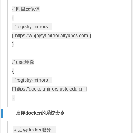
# 阿里云镜像

{

  "registry-mirrors": 
["https://w5jpjsyt.mirror.aliyuncs.com"]

}

# ustc镜像

{

  "registry-mirrors": 
["https://docker.mirrors.ustc.edu.cn"]

启停docker的系统命令
# 启动docker服务：
