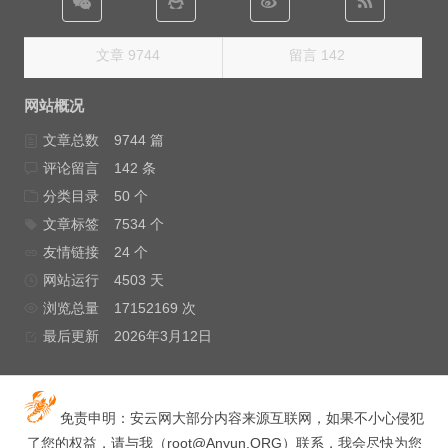
文章 9744
留言 142
网站概况
文章总数
9744 篇
评论留言
142 条
分类目录
50 个
文章标签
7534 个
友情链接
24 个
网站运行
4503 天
浏览总量
17152169 次
最后更新
2026年3月12日
免责申明：安云网大部分内容来源互联网，如果不小心侵犯
了您的权益，请与我（
root@Anyun.ORG
）联系，我会尽快为您