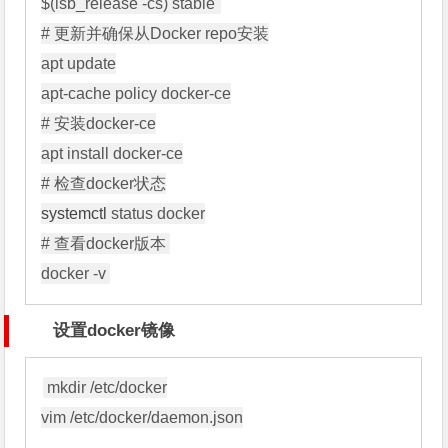
$(lsb_release -cs) stable"

# 更新并确保从Docker repo安装

apt update

apt-cache policy docker-ce

# 安装docker-ce

apt install docker-ce

systemctl
 status docker

# 查看docker版本 

设置docker镜像
mkdir /etc/docker

vim /etc/docker/daemon.json
