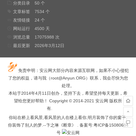
分类目录
50 个
文章标签
7534 个
友情链接
24 个
网站运行
4500 天
浏览总量
17075988 次
最后更新
2026年3月12日
免责申明：安云网大部分内容来源互联网，如果不小心侵犯
了您的权益，请与我（
root@Anyun.ORG
）联系，我会尽快为您
处理。
本站于2014年4月11日创办，坚持下去，希望坚持每天更新，希
望给您更好帮助！ Copyright © 2014-2021 安云网 版权所
有.
hacked by wooyun.
你站在桥上看风景,看风景的人在楼上看你,明月装饰了你的窗子,
你装饰了别人的梦.--卞之琳《断章》 . 备案号:
粤ICP备15080684
号