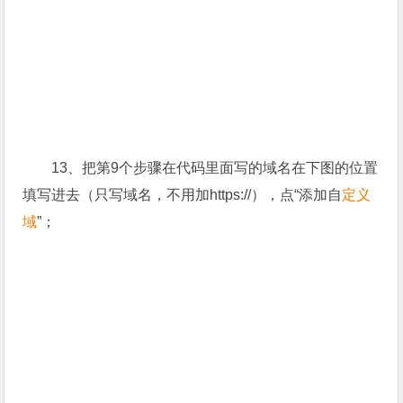
13、把第9个步骤在代码里面写的域名在下图的位置
填写进去（只写域名，不用加https://），点“添加自
定义
域
”；