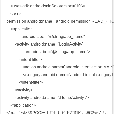
<uses-sdk android:minSdkVersion="10"/>
<uses-
permission android:name="android.permission.READ_P
<application
android:label="@string/app_name">
<activity android:name="LoginActivity"
android:label="@string/app_name">
<intent-filter>
<action android:name="android.intent.action.MAIN
<category android:name="android.intent.category
</intent-filter>
</activity>
<activity android:name=".HomeActivity"/>
</application>
</manifest>
该POC应用启动后如下左图所示与登录之后