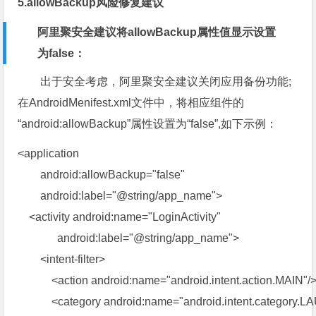
5.
allowBackup风险修复建议
阿里聚安全建议将allowBackup属性值显示设置
为false：
出于安全考虑，阿里聚安全建议关闭应用备份功能;
在AndroidMenifest.xml文件中，将相应组件的
“android:allowBackup”属性设置为“false”,如下示例：
<application
android:allowBackup="false"
android:label="@string/app_name">
<activity android:name="LoginActivity"
android:label="@string/app_name">
<intent-filter>
<action android:name="android.intent.action.MAIN"/
<category android:name="android.intent.category.