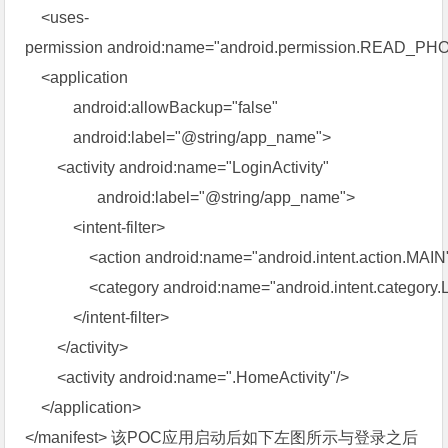
<uses-
permission android:name="android.permission.READ_P
<application
android:allowBackup="false"
android:label="@string/app_name">
<activity android:name="LoginActivity"
android:label="@string/app_name">
<intent-filter>
<action android:name="android.intent.action.MAIN
<category android:name="android.intent.category
</intent-filter>
</activity>
<activity android:name=".HomeActivity"/>
</application>
</manifest>
该POC应用启动后如下左图所示与登录之后