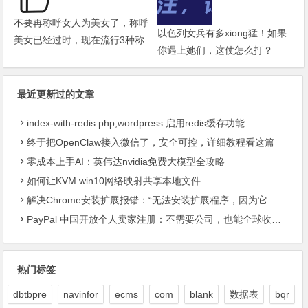
不要再称呼女人为美女了，称呼
以色列女兵有多xiong猛！如果
美女已经过时，现在流行3种称
你遇上她们，这仗怎么打？
呼
最近更新过的文章
index-with-redis.php,wordpress 启用redis缓存功能
终于把OpenClaw接入微信了，安全可控，详细教程看这篇
零成本上手AI：英伟达nvidia免费大模型全攻略
如何让KVM win10网络映射共享本地文件
解决Chrome安装扩展报错：“无法安装扩展程序，因为它使用了不受支持的清单版本“
PayPal 中国开放个人卖家注册：不需要公司，也能全球收款了
热门标签
dbtbpre
navinfor
ecms
com
blank
数据表
bqr