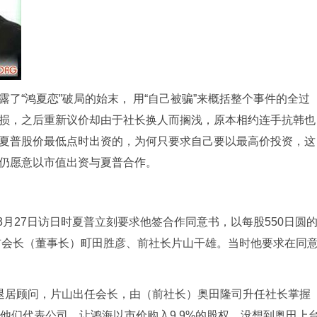
了“鸿夏恋”破局的始末， 用“自己被骗”来概括整个事件的全过
损，之后重新议价却由于社长换人而搁浅，原本相约连手抗韩也
夏普股价最低点时出资的，为何只要求自己要以最高价投资，这
仍愿意以市值出资与夏普合作。
3月27日访日时夏普立刻要求他签合作同意书，以每股550日圆
普前会长（董事长）町田胜彦、前社长片山干雄。当时他要求在同
退居顾问，片山出任会长，由（前社长）奥田隆司升任社长掌握
他们代表公司，让鸿海以市价购入9.9%的股权。没想到奥田上