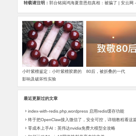
转载请注明：
郭台铭揭鸿海夏普恩怨真相：被骗了 | 安云网 – A
小叶紫檀鉴定：小叶紫檀胶磨的
80后，被折叠的一代
影响及破坏性实验
最近更新过的文章
index-with-redis.php,wordpress 启用redis缓存功能
终于把OpenClaw接入微信了，安全可控，详细教程看这
零成本上手AI：英伟达nvidia免费大模型全攻略