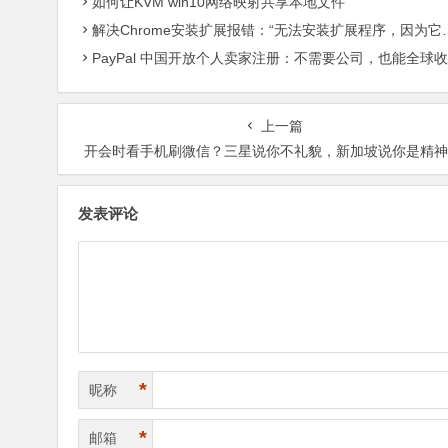
如何让KVM win10网络映射共享本地文件
解决Chrome安装扩展报错：“无法安装扩展程序，因为它使用了不受支持的清单版本“
PayPal 中国开放个人卖家注册：不需要公司，也能全球收款了
上一篇
开会时看手机刷微信？三星说你不礼貌，新加坡说你是精
发表评论
*
昵称
*
邮箱