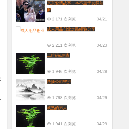
京东爱情故事，本不至于发酵如
斯
2,171 次浏览
04/21
成人用品创业之路经验分享
2,211 次浏览
04/23
出
二维码&刺青
1,946 次浏览
04/29
想
快播公司被抄
1,798 次浏览
04/29
身
成熟的男人
1,941 次浏览
04/29