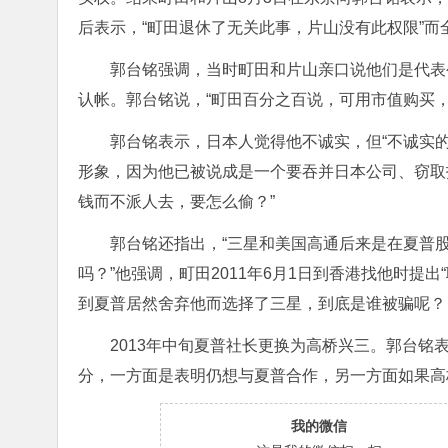
后表示，“町田退休了无关此事，片山没有此权限”而
郭台铭强调，当时町田和片山亲口说他们是代表
认帐。郭台铭说，“町田百分之百说，可用市值购买
郭台铭表示，日本人觉得他不诚实，但“不诚实
形象，因为他已被说成是一个要吞并日本公司、窃取
钱而不派人去，要怎么偷？”
郭台铭还指出，“三星和美国高通后来是在夏普
吗？”他强调，町田2011年6月1日到香港找他时提
到夏普居然舍弃他而选择了三星，到底是谁被骗呢？
2013年中旬夏普社长更换为高桥兴三。郭台铭
分，一方面是表明仍想与夏普合作，另一方面如果高
我的微信