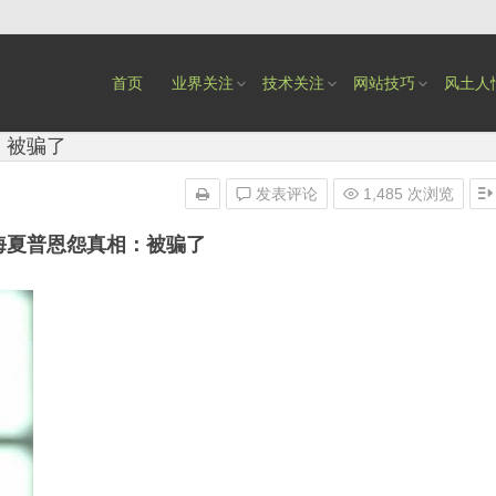
首页
业界关注
技术关注
网站技巧
风土人
：被骗了
发表评论
1,485 次浏览
海夏普恩怨真相：被骗了