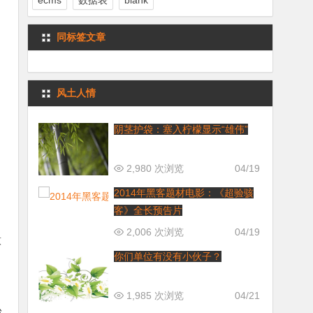
ecms
数据表
blank
同标签文章
风土人情
阴茎护袋：塞入柠檬显示“雄伟”
2,980 次浏览
04/19
2014年黑客题材电影：《超验骇
客》全长预告片
的
2,006 次浏览
04/19
意
你们单位有没有小伙子？
1,985 次浏览
04/21
台