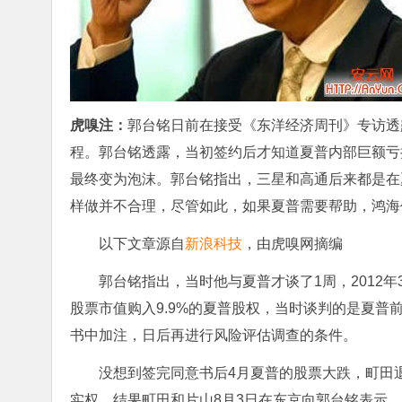
虎嗅注：
郭台铭日前在接受《东洋经济周刊》专访透露
程。郭台铭透露，当初签约后才知道夏普内部巨额亏
最终变为泡沫。郭台铭指出，三星和高通后来都是在
样做并不合理，尽管如此，如果夏普需要帮助，鸿海
以下文章源自
新浪科技
，由虎嗅网摘编
郭台铭指出，当时他与夏普才谈了1周，2012年
股票市值购入9.9%的夏普股权，当时谈判的是夏
书中加注，日后再进行风险评估调查的条件。
没想到签完同意书后4月夏普的股票大跌，町田
实权。结果町田和片山8月3日在东京向郭台铭表示，