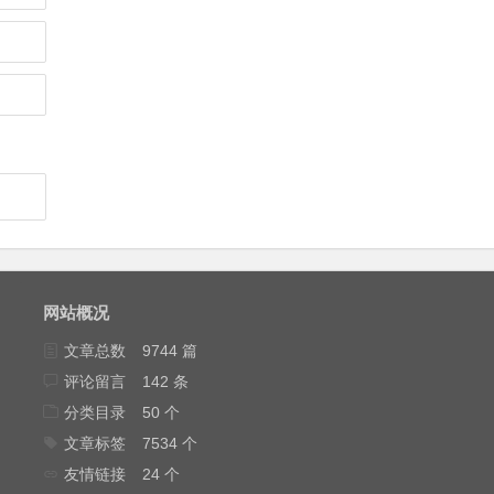
网站概况
文章总数
9744 篇
评论留言
142 条
分类目录
50 个
文章标签
7534 个
友情链接
24 个