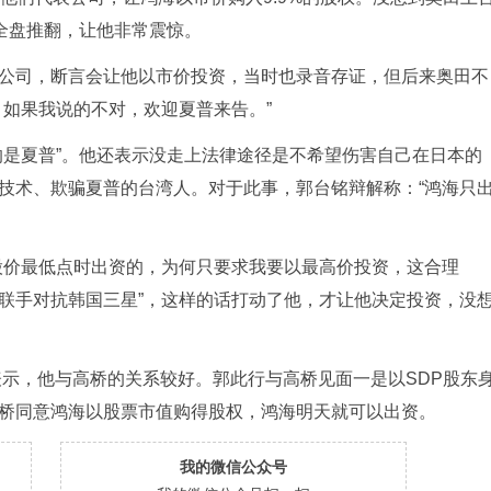
全盘推翻，让他非常震惊。
公司，断言会让他以市价投资，当时也录音存证，但后来奥田不
，如果我说的不对，欢迎夏普来告。”
的是夏普”。他还表示没走上法律途径是不希望伤害自己在日本的
技术、欺骗夏普的台湾人。对于此事，郭台铭辩解称：“鸿海只
股价最低点时出资的，为何只要求我要以最高价投资，这合理
出“联手对抗韩国三星”，这样的话打动了他，才让他决定投资，没
表示，他与高桥的关系较好。郭此行与高桥见面一是以SDP股东
桥同意鸿海以股票市值购得股权，鸿海明天就可以出资。
我的微信公众号