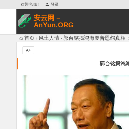
欢迎光临！
登录
安云网 –
AnYun.ORG
专注于网络信息收集、网络数据分享、
首页
风土人情
郭台铭揭鸿海夏普恩怨真相
网络安全研究、网络各种猎奇八卦。
A+
郭台铭揭鸿