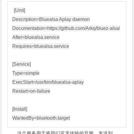
[Unit]

Description=Bluealsa Aplay daemon

Documentation=https://github.com/Arkq/bluez-alsa/

After=bluealsa.service

Requires=bluealsa.service

[Service]

Type=simple

ExecStart=/usr/bin/bluealsa-aplay

Restart=on-failure

[Install]

这个服务用于将我们蓝牙传输的音频，发送到