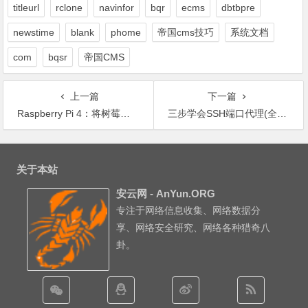
titleurl
rclone
navinfor
bqr
ecms
dbtbpre
newstime
blank
phome
帝国cms技巧
系统文档
com
bqsr
帝国CMS
上一篇
下一篇
Raspberry Pi 4：将树莓派作为网桥使用
三步学会SSH端口代理(全网最简单、最实用)
文
章
关于本站
导
安云网 - AnYun.ORG
航
专注于网络信息收集、网络数据分
享、网络安全研究、网络各种猎奇八
卦。