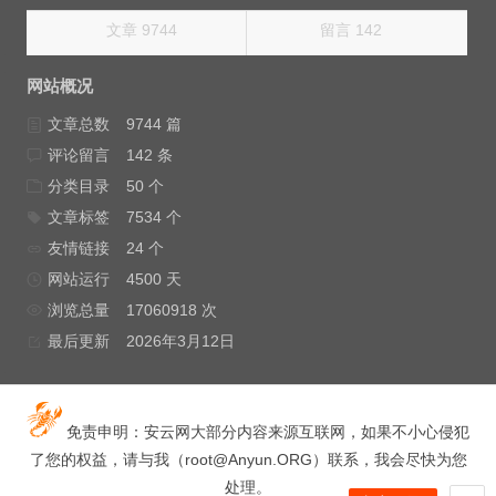
文章 9744
留言 142
网站概况
文章总数
9744 篇
评论留言
142 条
分类目录
50 个
文章标签
7534 个
友情链接
24 个
网站运行
4500 天
浏览总量
17060918 次
最后更新
2026年3月12日
免责申明：安云网大部分内容来源互联网，如果不小心侵犯
了您的权益，请与我（
root@Anyun.ORG
）联系，我会尽快为您
处理。