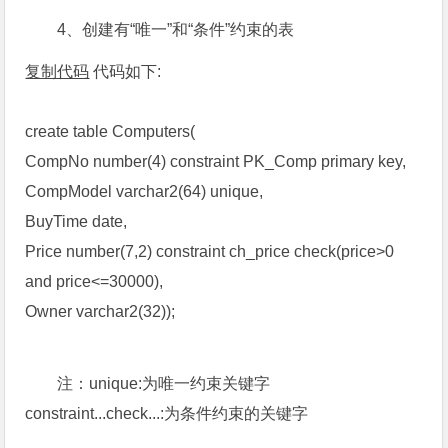
4、创建有“唯一”和“条件”约束的表
复制代码
代码如下:
create table Computers(
CompNo number(4) constraint PK_Comp primary key,
CompModel varchar2(64) unique,
BuyTime date,
Price number(7,2) constraint ch_price check(price>0
and price<=30000),
Owner varchar2(32));
注：unique:为唯一约束关键字
constraint...check...:为条件约束的关键字