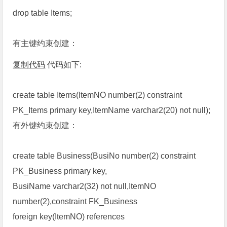
drop table Items;
有主键约束创建：
复制代码
代码如下:
create table Items(ItemNO number(2) constraint
PK_Items primary key,ItemName varchar2(20) not null);
有外键约束创建：
create table Business(BusiNo number(2) constraint
PK_Business primary key,
BusiName varchar2(32) not null,ItemNO
number(2),constraint FK_Business
foreign key(ItemNO) references