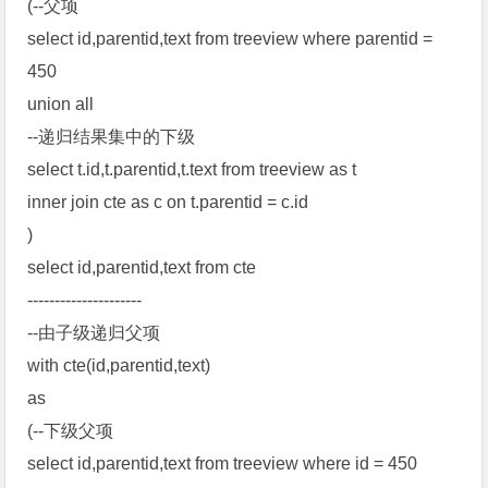
(--父项
select id,parentid,text from treeview where parentid =
450
union all
--递归结果集中的下级
select t.id,t.parentid,t.text from treeview as t
inner join cte as c on t.parentid = c.id
)
select id,parentid,text from cte
---------------------
--由子级递归父项
with cte(id,parentid,text)
as
(--下级父项
select id,parentid,text from treeview where id = 450