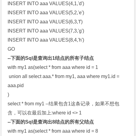
INSERT INTO aaa VALUES(4,1,'d')
INSERT INTO aaa VALUES(5,2,'e')
INSERT INTO aaa VALUES(6,3,'f')
INSERT INTO aaa VALUES(7,3,'g')
INSERT INTO aaa VALUES(8,4,'h')
GO
--下面的Sql是查询出1结点的所有子结点
with my1 as(select * from aaa where id = 1
union all select aaa.* from my1, aaa where my1.id =
aaa.pid
)
select * from my1 --结果包含1这条记录，如果不想包
含，可以在最后加上:where id <> 1
--下面的Sql是查询出8结点的所有父结点
with my1 as(select * from aaa where id = 8