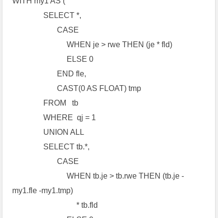
WITH my1 AS (
SELECT *,
CASE
WHEN je > rwe THEN (je * fld)
ELSE 0
END fle,
CAST(0 AS FLOAT) tmp
FROM tb
WHERE qj = 1
UNION ALL
SELECT tb.*,
CASE
WHEN tb.je > tb.rwe THEN (tb.je -
my1.fle -my1.tmp)
* tb.fld