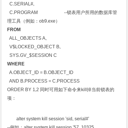
C.SERIAL#,
C.PROGRAM --锁表用户所用的数据库管
理工具（例如：ob9.exe）
FROM
ALL_OBJECTS A,
V$LOCKED_OBJECT B,
SYS.GV_$SESSION C
WHERE
A.OBJECT_ID = B.OBJECT_ID
AND B.PROCESS = C.PROCESS
ORDER BY 1,2 同时可用如下命令来kill掉当前锁表的
项：
alter system kill session 'sid, serial#'
--例如：alter system kill session '57, 10325