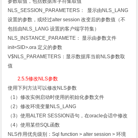
参数取值，包括数据库字符集取值
NLS_SESSION_PARAMETERS： 显示由NLS_LANG
设置的参数，或经过alter session 改变后的参数值（不
包括由NLS_LANG 设置的客户端字符集）
NLS_INSTANCE_PARAMETE： 显示由参数文件
init<SID>.ora 定义的参数
V$NLS_PARAMETERS：显示数据库当前NLS参数取
值
2.5.5修改NLS参数
使用下列方法可以修改NLS参数
（1）修改实例启动时使用的初始化参数文件
（2）修改环境变量NLS_LANG
（3）使用ALTER SESSION语句，在oracle会话中修改
（4）使用某些SQL函数
NLS作用优先级别：Sql function > alter session > 环境