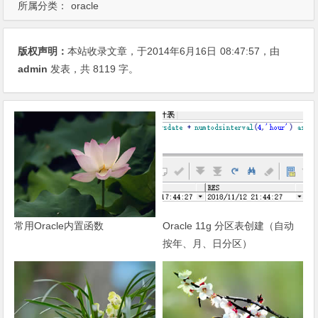
所属分类：
oracle
版权声明：
本站收录文章，于2014年6月16日
08:47:57
，由
admin
发表，共 8119 字。
常用Oracle内置函数
Oracle 11g 分区表创建（自动
按年、月、日分区）