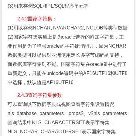
(3)用来存储SQL和PL/SQL程序单元等
2.4.2国家字符集：
(1)用以存储NCHAR, NVARCHAR2, NCLOB等类型数据
(2)国家字符集实质上是为oracle选择的附加字符集，主
要作用是为了增强oracle的字符处理能力，因为NCHAR
数据类型可以提供对亚洲使用定长多字节编码的支持，
而数据库字符集则不能。国家字符集在oracle9i中进行了
重新定义，只能在unicode编码中的AF16UTF16和UTF8
中选择，默认值是AF16UTF16
2.4.3查询字符集参数
可以查询以下数据字典或视图查看字符集设置情况
nls_database_parameters、props$、v$nls_parameters
查询结果中NLS_CHARACTERSET表示字符集，
NLS_NCHAR_CHARACTERSET表示国家字符集