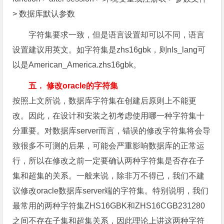
> 数据库默认参数
字符集要求一致，但是语言设置却可以不同，语言
设置建议用英文。如字符集是zhs16gbk，则nls_lang可
以是American_America.zhs16gbk。
五． 修改oracle的字符集
按照上文所说，数据库字符集在创建后原则上不能更
改。因此，在设计和安装之初考虑使用哪一种字符集十
分重要。对数据库server而言，错误的修改字符集将会导
致很多不可测的后果，可能会严重影响数据库的正常运
行，所以在修改之前一定要确认两种字符集是否存在子
集和超集的关系。一般来说，除非万不得已，我们不建
议修改oracle数据库server端的字符集。特别说明，我们
最常用的两种字符集ZHS16GBK和ZHS16CGB231280
之间不存在子集和超集关系，因此理论上讲这两种字符