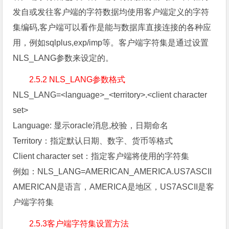
发自或发往客户端的字符数据均使用客户端定义的字符
集编码,客户端可以看作是能与数据库直接连接的各种应
用，例如sqlplus,exp/imp等。客户端字符集是通过设置
NLS_LANG参数来设定的。
2.5.2 NLS_LANG参数格式
NLS_LANG=<language>_<territory>.<client character
set>
Language: 显示oracle消息,校验，日期命名
Territory：指定默认日期、数字、货币等格式
Client character set：指定客户端将使用的字符集
例如：NLS_LANG=AMERICAN_AMERICA.US7ASCII
AMERICAN是语言，AMERICA是地区，US7ASCII是客
户端字符集
2.5.3客户端字符集设置方法