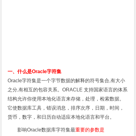
一、什么是Oracle字符集
Oracle字符集是一个字节数据的解释的符号集合,有大小
之分,有相互的包容关系。ORACLE 支持国家语言的体系
结构允许你使用本地化语言来存储，处理，检索数据。
它使数据库工具，错误消息，排序次序，日期，时间，
货币，数字，和日历自动适应本地化语言和平台。
影响Oracle数据库字符集最
重要的参数是