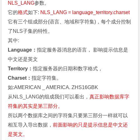
NLS_LANG
参数。
它的
格式
如下:
NLS_LANG = language_territory.charset
它有三个组成部分(语言、地域和字符集)，每个成分控制
了NLS子集的特性。
其中:
Language：
指定服务器消息的语言， 影响提示信息是
中文还是英文
Territory：
指定服务器的日期和数字格式，
Charset：
指定字符集。
如:AMERICAN _ AMERICA. ZHS16GBK
从NLS_LANG的组成我们可以看出，
真正影响数据库字
符集的其实是第三部分。
所以两个数据库之间的字符集只要第三部分一样就可以
相互导入导出数据，
前面影响的只是提示信息是中文还
是英文。