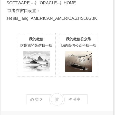
SOFTWARE ---》 ORACLE--》HOME
或者在窗口设置：
set nls_lang=AMERICAN_AMERICA.ZHS16GBK
我的微信
我的微信公众号
这是我的微信扫一扫
我的微信公众号扫一扫
赏
赞
0
分享