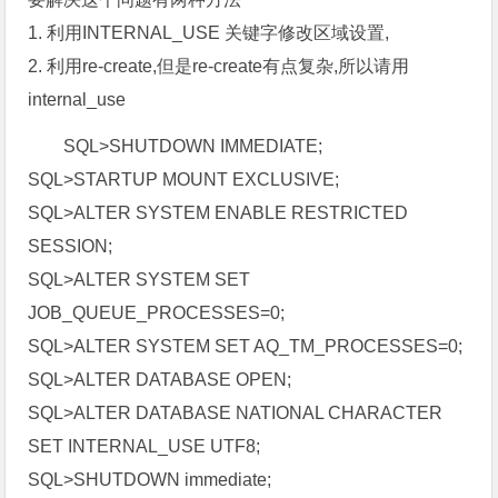
1. 利用INTERNAL_USE 关键字修改区域设置,
2. 利用re-create,但是re-create有点复杂,所以请用
internal_use
SQL>SHUTDOWN IMMEDIATE;
SQL>STARTUP MOUNT EXCLUSIVE;
SQL>ALTER SYSTEM ENABLE RESTRICTED
SESSION;
SQL>ALTER SYSTEM SET
JOB_QUEUE_PROCESSES=0;
SQL>ALTER SYSTEM SET AQ_TM_PROCESSES=0;
SQL>ALTER DATABASE OPEN;
SQL>ALTER DATABASE NATIONAL CHARACTER
SET INTERNAL_USE UTF8;
SQL>SHUTDOWN immediate;