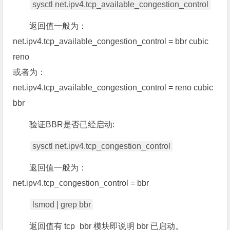
sysctl net.ipv4.tcp_available_congestion_control
返回值一般为：
net.ipv4.tcp_available_congestion_control = bbr cubic
reno
或者为：
net.ipv4.tcp_available_congestion_control = reno cubic
bbr
验证BBR是否已经启动:
sysctl net.ipv4.tcp_congestion_control
返回值一般为：
net.ipv4.tcp_congestion_control = bbr
lsmod | grep bbr
返回值有 tcp_bbr 模块即说明 bbr 已启动。