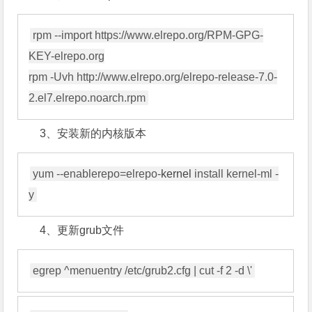
rpm --import https://www.elrepo.org/RPM-GPG-
KEY-elrepo.org

rpm -Uvh http://www.elrepo.org/elrepo-release-7.0-
2.el7.elrepo.noarch.rpm
3、安装新的内核版本
yum --enablerepo=elrepo-
kernel
 install kernel-ml -
4、更新grub文件
egrep ^menuentry /etc/grub2.cfg | cut -f 2 -d \'