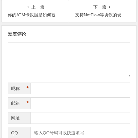
上一篇
下一篇
你的ATM卡数据是如何被入侵的
支持NetFlow等协议的设备列表
文
发表评论
章
导
航
*
昵称
*
邮箱
网址
QQ