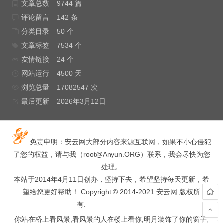
文章总数
9744 篇
评论留言
142 条
分类目录
50 个
文章标签
7534 个
友情链接
24 个
网站运行
4500 天
浏览总量
17082547 次
最后更新
2026年3月12日
免责申明：安云网大部分内容来源互联网，如果不小心侵犯
了您的权益，请与我（
root@Anyun.ORG
）联系，我会尽快为您
处理。
本站于2014年4月11日创办，坚持下去，希望坚持每天更新，希
望给您更好帮助！ Copyright © 2014-2021 安云网 版权所
有.
hacked by wooyun.
你站在桥上看风景,看风景的人在楼上看你,明月装饰了你的窗子,