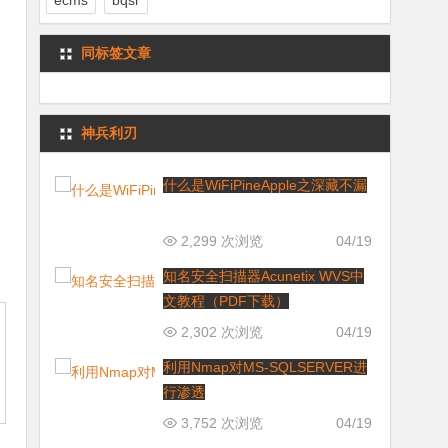
ecms
bqsr
同标签文章
神兵利刃
什么是WiFiPineApple之深藏不漏
2,299 次浏览
04/19
知名安全扫描器Acunetix WVS中
文教程（PDF下载）
2,302 次浏览
04/19
利用Nmap对MS-SQLSERVER进
行渗透
3,752 次浏览
04/19