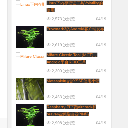
Linux下内存取证工具Volatility的
使用
2,573 次浏览
04/19
Proxmark3的Android客户端发布
2,619 次浏览
04/19
Mifare Classic Tool (MCT)，
Android平台RFID工具
2,300 次浏览
04/19
Metasploit结合XSSF使用小记
2,463 次浏览
04/19
Raspberry Pi下跑aircrack和
reaver破解路由器PIN码
2,908 次浏览
04/19