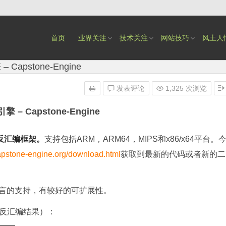
首页
业界关注
技术关注
网站技巧
风土人
apstone-Engine
发表评论
1,325 次浏览
– Capstone-Engine
的反汇编框架。
支持包括ARM，ARM64，MIPS和x86/x64平台。
apstone-engine.org/download.html
获取到最新的代码或者新的二
ava等语言的支持，有较好的可扩展性。
的反汇编结果）：