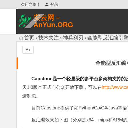
欢迎光临！
登录
安云网 –
AnYun.ORG
专注于网络信息收集、网络数据分享、
首页
技术关注
神兵利刃
全能型反汇编引擎 – C
网络安全研究、网络各种猎奇八卦。
A+
全能型反汇编引擎 
Capstone是一个轻量级的多平台多架构支持
天1.0版本正式向公众开放下载，可以在
http://www.c
进制包。
目前Capstone提供了如Python/Go/C#/J
反汇编效果如下图（分别是x64，mips和ARM