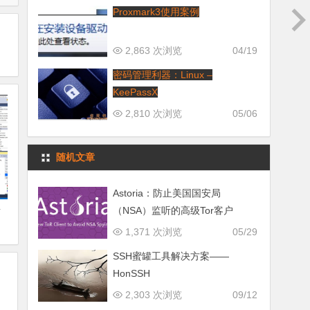
Proxmark3使用案例
2,863 次浏览
04/19
密码管理利器：Linux –
KeePassX
2,810 次浏览
05/06
随机文章
Astoria：防止美国国安局
台
（NSA）监听的高级Tor客户
1,371 次浏览
05/29
SSH蜜罐工具解决方案——
HonSSH
2,303 次浏览
09/12