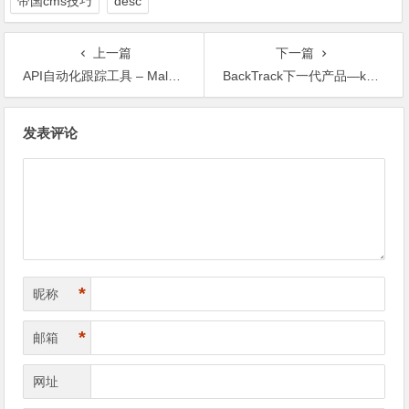
帝国cms技巧
desc
上一篇
下一篇
API自动化跟踪工具 – Malpimp
BackTrack下一代产品—kali Linux 1.0 发布
文
发表评论
章
导
航
*
昵称
*
邮箱
网址