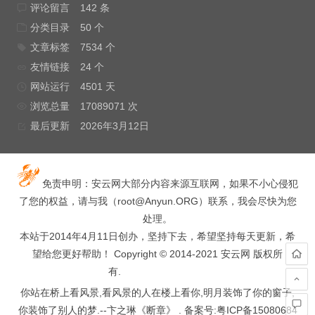
评论留言
142 条
分类目录
50 个
文章标签
7534 个
友情链接
24 个
网站运行
4501 天
浏览总量
17089071 次
最后更新
2026年3月12日
免责申明：安云网大部分内容来源互联网，如果不小心侵犯
了您的权益，请与我（
root@Anyun.ORG
）联系，我会尽快为您
处理。
本站于2014年4月11日创办，坚持下去，希望坚持每天更新，希
望给您更好帮助！ Copyright © 2014-2021 安云网 版权所
有.
hacked by wooyun.
你站在桥上看风景,看风景的人在楼上看你,明月装饰了你的窗子,
你装饰了别人的梦.--卞之琳《断章》 . 备案号:
粤ICP备15080684