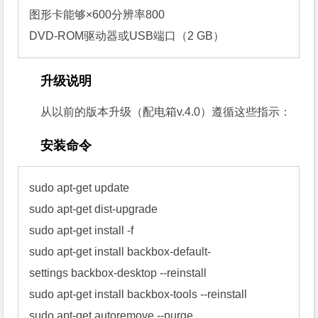
图形卡能够×600分辨率800

DVD-ROM驱动器或USB端口（2 GB）
升级说明
从以前的版本升级
（配电箱v.4.0）遵循这些指示：
安装命令
sudo apt-get update

sudo apt-get dist-upgrade

sudo apt-get install -f

sudo apt-get install backbox-default-
settings backbox-desktop --reinstall

sudo apt-get install backbox-tools --reinstall

sudo apt-get autoremove --purge