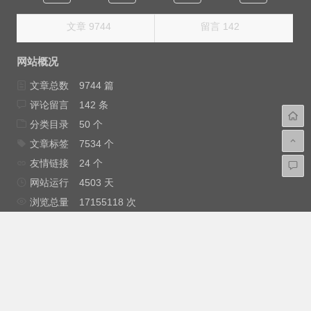
文章 9744
留言 142
网站概况
文章总数
9744 篇
评论留言
142 条
分类目录
50 个
文章标签
7534 个
友情链接
24 个
网站运行
4503 天
浏览总量
17155118 次
最后更新
2026年3月12日
免责申明：安云网大部分内容来源互联网，如果不小心侵犯
了您的权益，请与我（
root@Anyun.ORG
）联系，我会尽快为您