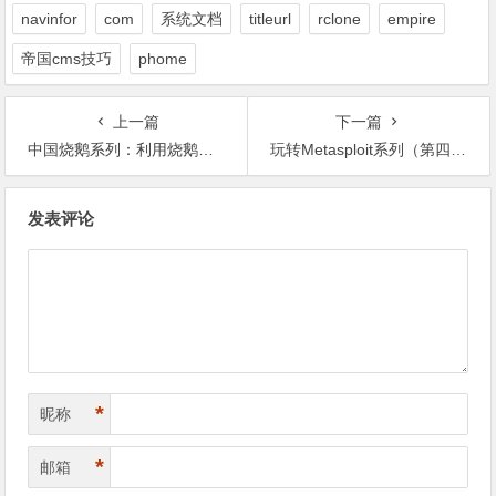
navinfor
com
系统文档
titleurl
rclone
empire
帝国cms技巧
phome
上一篇
下一篇
中国烧鹅系列：利用烧鹅自动执行SD卡上的自定义
玩转Metasploit系列（第四集）
文
发表评论
章
导
航
*
昵称
*
邮箱