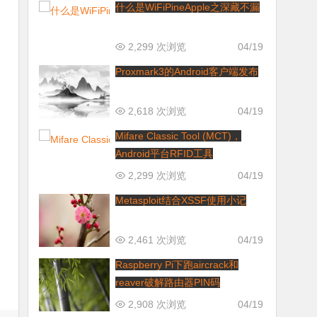
什么是WiFiPineApple之深藏不漏
2,299 次浏览
04/19
Proxmark3的Android客户端发布
2,618 次浏览
04/19
Mifare Classic Tool (MCT)，
Android平台RFID工具
2,299 次浏览
04/19
Metasploit结合XSSF使用小记
2,461 次浏览
04/19
Raspberry Pi下跑aircrack和
reaver破解路由器PIN码
2,908 次浏览
04/19