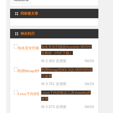
newstime
同标签文章
神兵利刃
知名安全扫描器Acunetix WVS中
文教程（PDF下载）
2,302 次浏览
04/19
利用Nmap对MS-SQLSERVER进
行渗透
3,751 次浏览
04/19
Linux下内存取证工具Volatility的
使用
2,573 次浏览
04/19