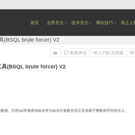
首页
业界关注
技术关注
网站技巧
风土人
QL brute forcer) V2
发表评论
1,736 次浏览
SQL brute forcer) V2
QL盲注中获取数据。它把sql常规查询命令作为命令行参数并且它支持基于整数和字符的注入。