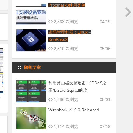
Proxmark3使用案例
2,863 次浏览
04/19
密码管理利器：Linux –
KeePassX
2,810 次浏览
05/06
随机文章
利用路由器发起攻击：“DDoS之
王”Lizard Squad的攻
台
1,386 次浏览
05/01
Wireshark v1.9.0 Released
1,114 次浏览
07/19