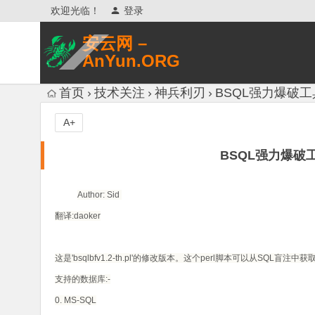
欢迎光临！
登录
安云网 –
AnYun.ORG
专注于网络信息收集、网络数据分享、
首页
技术关注
神兵利刃
BSQL强力爆破工具(BS
网络安全研究、网络各种猎奇八卦。
A+
BSQL强力爆破工具(B
Author: Sid
翻译:daoker
这是'bsqlbfv1.2-th.pl'的修改版本。这个perl脚本可以从S
支持的数据库:-
0. MS-SQL