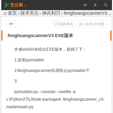
安云网 –
AnYun.ORG
首页
技术关注
神兵利刃
fenghuangscannerV3 EXE版本
A+
发表评论
1,619 次浏览
fenghuangscannerV3 EXE版本
作者wils0n未给出EXE版本，鼓捣了下：
1.安装pyinstaller
2.fenghuangscanner目录防止pyinstaller下
3.
pyinstaller.py --console --onefile -p
c:\Python27\Lib\site-packages\ fenghuangscanner_v3-
master\main.py