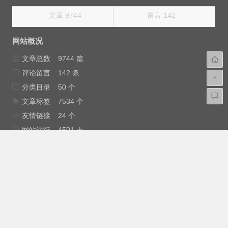
文章 9744
留言 142
网站概况
文章总数
9744 篇
评论留言
142 条
分类目录
50 个
文章标签
7534 个
友情链接
24 个
网站运行
4501 天
浏览总量
17098278 次
最后更新
2026年3月12日
免责申明：安云网大部分内容来源互联网，如果不小心侵犯
了您的权益，请与我（
root@Anyun.ORG
）联系，我会尽快为您
处理。