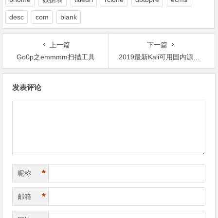
desc
com
blank
上一篇
下一篇
Go0p之emmmm扫描工具
2019最新Kali可用国内源更新sources.list
文
发表评论
章
导
航
*
昵称
*
邮箱