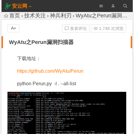
安云网 –
AnYun.ORG
首页
技术关注
神兵利刃
WyAtu之Perun漏洞扫描器
A+
发表评论
1,748 次浏览
WyAtu之Perun漏洞扫描器
下载地址：
https://github.com/WyAtu/Perun
python Perun.py -l . --all-list