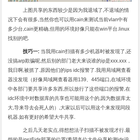
上图共享的东西较少是因为我退域了,不退域的情
况下会有很多,当然你也可以用cain来测试当前vlan中有
多少台,cain更精确,但用的环境好像只能在win平台.linux
找别的吧.
技巧一:
当我用cain扫描有多少机器时被发现了,还
没搞arp欺骗呢,然后别的部门老大来说谁的ip是xxx.xxx，
我日啊,被抓了.原因他们的ips idc报警了.我用局域网查看
器没发现（好像局域网查看器用139、445端口,在域环境
中各部门要共享许多东西,所以放行了这些端口的报警,在
idc环境中对数据库的共享也可能用这个的,因为数据库太
大,导来导去会死人的）,大家以后可以用这个来发现同段
机器.如有更好的希望大牛共享.
之后几天老实点,得想想法子扫描不被发现才行.最
烦的是ips或ids部署的位置(希望各位大牛分享检测ids设