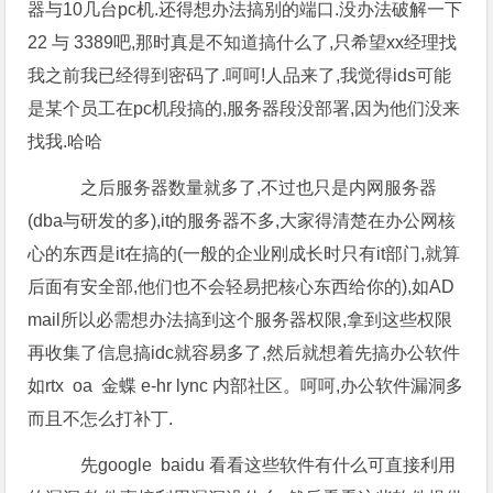
器与10几台pc机.还得想办法搞别的端口.没办法破解一下
22 与 3389吧,那时真是不知道搞什么了,只希望xx经理找
我之前我已经得到密码了.呵呵!人品来了,我觉得ids可能
是某个员工在pc机段搞的,服务器段没部署,因为他们没来
找我.哈哈
之后服务器数量就多了,不过也只是内网服务器
(dba与研发的多),it的服务器不多,大家得清楚在办公网核
心的东西是it在搞的(一般的企业刚成长时只有it部门,就算
后面有安全部,他们也不会轻易把核心东西给你的),如AD
mail所以必需想办法搞到这个服务器权限,拿到这些权限
再收集了信息搞idc就容易多了,然后就想着先搞办公软件
如rtx oa 金蝶 e-hr lync 内部社区。呵呵,办公软件漏洞多
而且不怎么打补丁.
先google baidu 看看这些软件有什么可直接利用