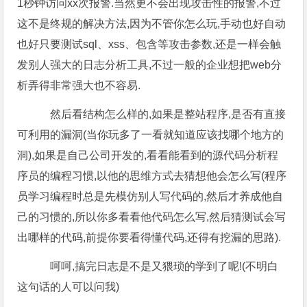
1秒钟访问xx次报警.当然更不会出现攻击性的报警,不过
这不是终规的解决方法,因为不管你怎么玩,手动也好自动
也好只要测试sql、xss、包含等攻击参数,还是一样会触
发别人强大的日志分析工具,不过一般的企业想把web分
析弄得非常强大也不容易.
然后看结构怎么样的,如果是整站程序,是否有直接
可利用的漏洞(当你玩多了一看就知道应该找哪个地方的
洞),如果是自己公司开发的,看看能看到的源代码分析程
序员的编程习惯,以他的思维方式去猜想他会怎么写(程序
员学习编程时总是先模仿别人写代码的,然后才养成他自
己的习惯的,所以你多看看他代码怎么写,然后猜测试会写
出哪样的代码,前提你要看得懂代码,还得有挖漏的思路).
呵呵,搞完日志是不是又猥琐的学到了呢!(不明白
这句话的人可以问我)