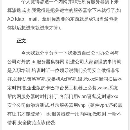
个人觉得渗透一个内网并非把所有服务器搞下来
算渗透成功,我觉得是把关键性的服务器拿下来就行了,如
AD ldap、mail、拿到你想要的东西就是成功(当然包括
你以后想进来就进来才算)。
正文:
今天我就分享分享一下我渗透自己公司办公网与
公司对外的idc服务器集群网.刚进公司大家都懂的事情就
是入职培训,培训时听一位领导说我们公司安全做得非常
好,如硬防策略写死,交换机Acl写死,绿盟xxx洞漏洞扫描器
定时扫描,企业版的卡巴每台员工机器上必装,wsus系统
帮内网服务器时时打补丁,各部门用vlan隔离,定时请xxx
安全公司做渗透测试,登录服务器用vnp（硬件vpn,还必需
有证书才能登录）,idc服务器统一用内网ip做映射,一听不
错啊,安全防范应该很强.