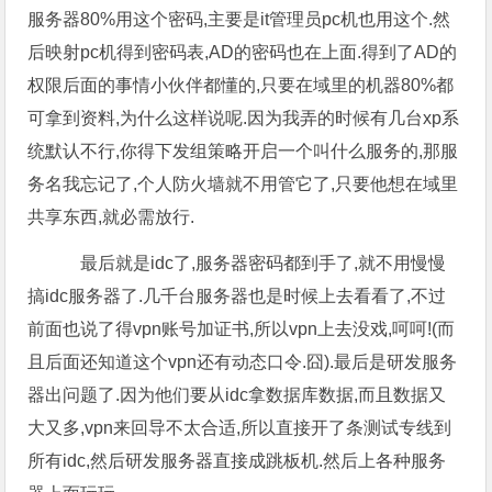
服务器80%用这个密码,主要是it管理员pc机也用这个.然
后映射pc机得到密码表,AD的密码也在上面.得到了AD的
权限后面的事情小伙伴都懂的,只要在域里的机器80%都
可拿到资料,为什么这样说呢.因为我弄的时候有几台xp系
统默认不行,你得下发组策略开启一个叫什么服务的,那服
务名我忘记了,个人防火墙就不用管它了,只要他想在域里
共享东西,就必需放行.
最后就是idc了,服务器密码都到手了,就不用慢慢
搞idc服务器了.几千台服务器也是时候上去看看了,不过
前面也说了得vpn账号加证书,所以vpn上去没戏,呵呵!(而
且后面还知道这个vpn还有动态口令.囧).最后是研发服务
器出问题了.因为他们要从idc拿数据库数据,而且数据又
大又多,vpn来回导不太合适,所以直接开了条测试专线到
所有idc,然后研发服务器直接成跳板机.然后上各种服务