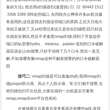
备的方法), 然后用s扫描器扫(速度快) 21 22 80443 1512
3306 3389 389这些端口, 在同段办公网有许多pc机当服
务器用的,这也是我去扫描这些端口的原因.之后又日他大
爷的又被抓了,又xx经理过来说又是你在扫描吧.囧只好说
在搞安全测试.然后不求速度nmap扫描,得到了开放这些
端口的Ip,想着hydra 、medusa、patator 或别的口令破解
器应该会让ids报警,只好手动猜了几个口令.然后一直无
解,不知道哪有像nmap这种不触发报警的的口令破解器.
囧
技巧二:
nmap扫描是可以逃逸ids的,我用nmap扫
描juniper防火墙、风云个人防火墙、等,它们都不报警,当
然扫描也扫不出信息,大家在搞到一台机器后尽量用
nmap,nmap在win平台也有的.
在被搞两次后看看共享查看器还有哪些ip段,发现