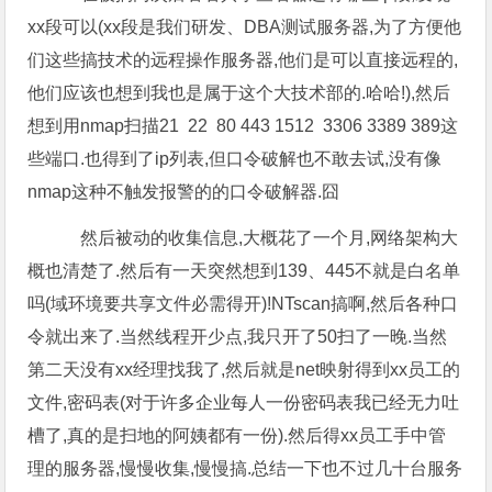
xx段可以(xx段是我们研发、DBA测试服务器,为了方便他
们这些搞技术的远程操作服务器,他们是可以直接远程的,
他们应该也想到我也是属于这个大技术部的.哈哈!),然后
想到用nmap扫描21 22 80 443 1512 3306 3389 389这
些端口.也得到了ip列表,但口令破解也不敢去试,没有像
nmap这种不触发报警的的口令破解器.囧
然后被动的收集信息,大概花了一个月,网络架构大
概也清楚了.然后有一天突然想到139、445不就是白名单
吗(域环境要共享文件必需得开)!NTscan搞啊,然后各种口
令就出来了.当然线程开少点,我只开了50扫了一晚.当然
第二天没有xx经理找我了,然后就是net映射得到xx员工的
文件,密码表(对于许多企业每人一份密码表我已经无力吐
槽了,真的是扫地的阿姨都有一份).然后得xx员工手中管
理的服务器,慢慢收集,慢慢搞.总结一下也不过几十台服务