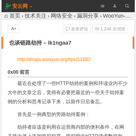
安云网 –
AnYun.ORG
首页
技术关注
网络安全
漏洞分享
WooYun-Drops
A+
发表评论
1,246 次浏览
也谈链路劫持 – lk1ngaa7
http://drops.wooyun.org/tips/11682
0x00 前言
最近在处理了一些HTTP劫持的案例和拜读业内不少
大牛的文章之后，觉得有必要把最近的一些关于劫持案
例的分析和思考记录下来，以留作日后备忘。
首先是一例典型的旁路劫持案例：
劫持者应该是利用在运营商内部的便利条件，在网