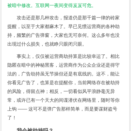
被暗中修改。互联网一夜间变得岌岌可危。
攻击还是那几种攻击，报道仍是那千篇一律的砖家
提醒，以至于大家都麻木了。早已见惯运营商的各种劫
持，频繁的广告弹窗，大家也无可奈何。这么多年也没
出现过什么损失，也就睁只眼闭只眼。
事实上，仅仅被运营商劫持算是比较幸运了。相比
隐匿在暗中的神秘黑客，运营商作为公众企业还是得守
法的，广告劫持虽无节操但还是有底线的。这不，能让
你看见广告了，也算是在提醒你，当前网络存在被劫持
的风险，得留点神；相反，一切看似风平浪静毫无异
常，或许已有一个天大的间谍潜伏在网络里，随时等你
上钩 —— 这可不是弹广告那样简单，而是要谋财盗号
了！
我会被劫持吗？