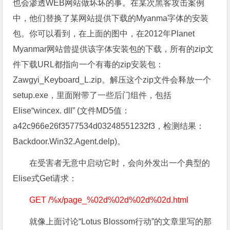
也会渗透WEB网站做坏坏的事。在某次黑客攻击案例
中，他们替换了某网站提供下载的Myanma字体的安装
包。你可以看到，在上面的图中，在2012年Planet
Myanmar网站曾提供该字体安装包的下载，所有的zip文
件下载URL都指向一个有毒的zip安装包：
Zawgyi_Keyboard_L.zip。解压这个zip文件会释放一个
setup.exe，里面附带了一些后门组件，包括
Elise“wincex. dll” (文件MD5值：
a42c966e26f3577534d03248551232f3，检测结果：
Backdoor.Win32.Agent.delp)。
在受害者无意中启动它时，会向外发出一个典型的
Elise式Get请求：
GET /%x/page_%02d%02d%02d%02d.html
就像上面讨论“Lotus Blossom行动”的文章里写的那