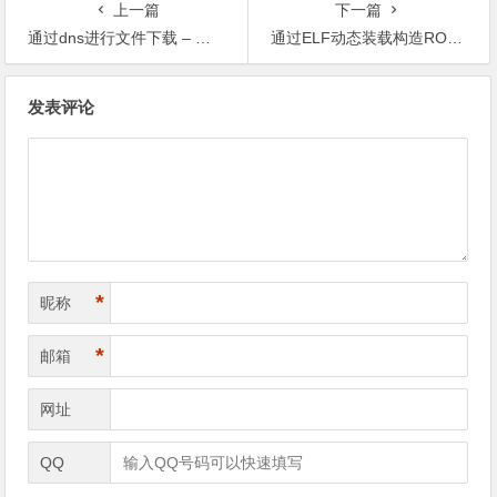
上一篇
下一篇
通过dns进行文件下载 – 我是壮丁
通过ELF动态装载构造ROP链 （ Return-to-dl-resolve）
文
发表评论
章
导
航
*
昵称
*
邮箱
网址
QQ