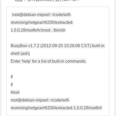
root@debian-mipsel:
~/code/wifi-
reversing/netgear/r6200/extracted-
1.0.0.28/rootfs#chroot . /bin/sh

BusyBox v1.7.2 (2012-09-20 10:26:08 CST) built-in 
shell (ash)

Enter 'help' for a list of built-in commands.

#

#

root@debian-mipsel:~/code/wifi-