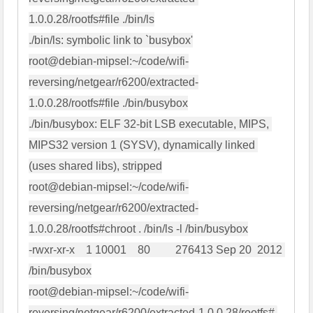
1.0.0.28/rootfs#file ./bin/ls

root@debian-mipsel:
~/code/wifi-
reversing/netgear/r6200/extracted-
1.0.0.28/rootfs#file ./bin/busybox

./bin/busybox: ELF 32-bit LSB executable, MIPS, 
MIPS32 version 1 (SYSV), dynamically linked 
root@debian-mipsel:
~/code/wifi-
reversing/netgear/r6200/extracted-
1.0.0.28/rootfs#chroot . /bin/ls -l /bin/busybox

-rwxr-xr-x    1 10001    80         276413 Sep 20  2012 
root@debian-mipsel:~/code/wifi-