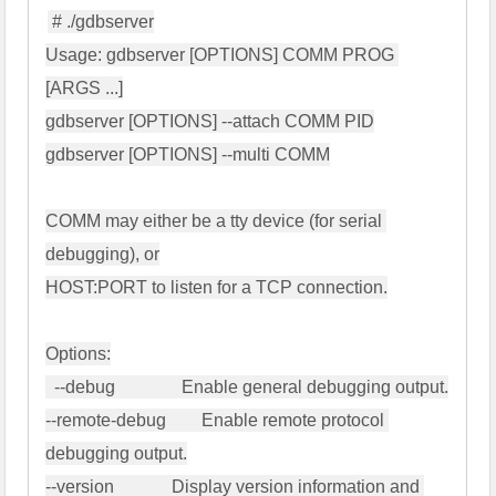
# ./gdbserver

Usage: gdbserver [OPTIONS] COMM PROG 
[ARGS ...]

gdbserver [OPTIONS] --attach COMM PID

gdbserver [OPTIONS] --multi COMM

COMM may either be a tty device (for serial 
debugging), or

HOST:PORT to listen for a TCP connection.

Options:

  --debug               Enable general debugging output.

--remote-debug        Enable remote protocol 
debugging output.

--version             Display version information and 