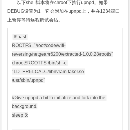
以下shell脚本将在chroot下执行upnpd。如果
DEBUG设置为1，它会附加在upnpd上，并在1234端口
上暂停等待远程调试会话。
#!bash

ROOTFS="/root/code/wifi-
reversing/netgear/r6200/extracted-1.0.0.28/rootfs"

chroot$ROOTFS /bin/sh -c 
"LD_PRELOAD=/libnvram-faker.so 
/usr/sbin/upnpd"

#Give upnpd a bit to initialize and fork into the 
background.

sleep 3;
