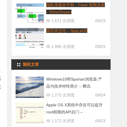
隐私泄露杀手锏：Flash 权限反射
– EtherDream
1,671 次浏览
09/23
隐写术总结 – AppLeU0
1,906 次浏览
09/23
随机文章
很
恶
Windows10和Spartan浏览器 产
品与技术特性简介 – 腾讯
完
1,272 次浏览
09/24
Apple OS X系统中存在可以提升
root权限的API后门 –
1,172 次浏览
09/23