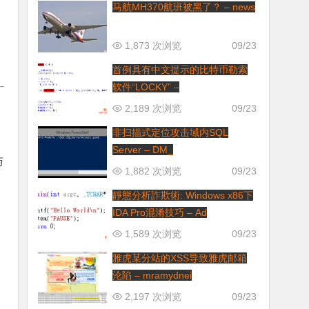
马航MH370航班被黑了？ – news
1,873 次浏览
09/23
首例具有中文提示的比特币勒索
软件“LOCKY” –
2,189 次浏览
09/23
非扫描式定位攻击域内SQL
Server – DM_
与
1,882 次浏览
09/23
靜態分析詐欺術: Windows x86下
IDA Pro混淆技巧 – Ad
1,589 次浏览
09/23
雅虎某分站的XSS导致雅虎邮箱
沦陷 – mramydnei
2,197 次浏览
09/23