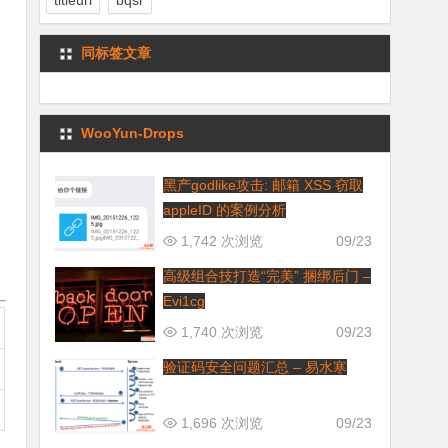
titleurl
bqsr
同标签文章
WooYun-Drops
黑产godlike攻击: 邮箱 XSS 窃取
appleID 的案例分析
1,742 次浏览
09/23
高级组合技打造“完美” 捆绑后门 –
Evi1cg
1,740 次浏览
09/23
验证码安全问题汇总 – 易水寒
1,696 次浏览
09/23