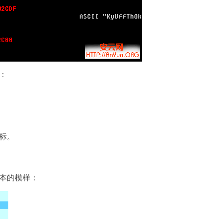
：
标。
本的模样：