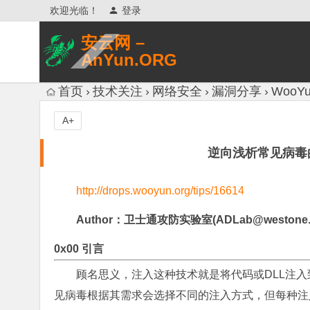
欢迎光临！
登录
安云网 –
AnYun.ORG
专注于网络信息收集、网络数据分享、
首页
技术关注
网络安全
漏洞分享
WooYu
网络安全研究、网络各种猎奇八卦。
A+
逆向浅析常见病毒的
http://drops.wooyun.org/tips/16614
Author：卫士通攻防实验室(
ADLab@westone.
0x00 引言
顾名思义，注入这种技术就是将代码或DLL注
见病毒根据其需求会选择不同的注入方式，但每种注