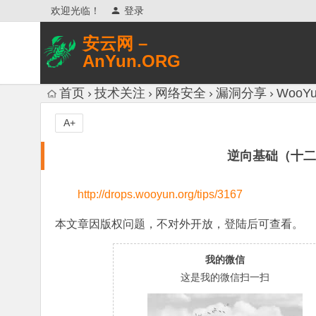
欢迎光临！
登录
安云网 –
AnYun.ORG
专注于网络信息收集、网络数据分享、
首页
技术关注
网络安全
漏洞分享
WooYu
网络安全研究、网络各种猎奇八卦。
A+
逆向基础（十二） – 
http://drops.wooyun.org/tips/3167
本文章因版权问题，不对外开放，
登陆
后可查看。
我的微信
这是我的微信扫一扫