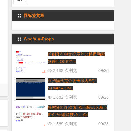
desc
同标签文章
WooYun-Drops
首例具有中文提示的比特币勒索
软件“LOCKY” –
2,189 次浏览
09/23
非扫描式定位攻击域内SQL
Server – DM_
1,882 次浏览
09/23
靜態分析詐欺術: Windows x86下
IDA Pro混淆技巧 – Ad
1,589 次浏览
09/23