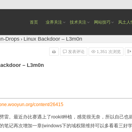
首页
业界关注
技术关注
网站技巧
风土人
n-Drops
Linux Backdoor – L3m0n
发表评论
1,351 次浏览
Backdoor – L3m0n
/zone.wooyun.org/content/26415
雷。最近办比赛遇上了rookit种植，感觉很无奈，所以自己也
笔记再次增加一章(windows下的域权限维持可以多看看三好