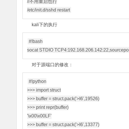
//不用重启也行

kali下的执行
#!bash

对于源端口的修改：
#!python

>>> import struct

>>> buffer = struct.pack('>I6',19526)

>>> print repr(buffer)

'\x00\x00LF'

>>> buffer = struct.pack('>I6',13377)
