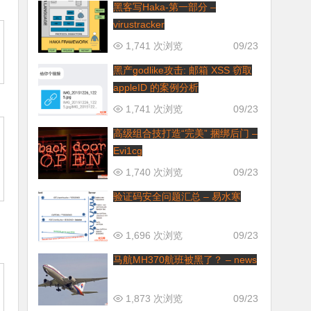
黑客写Haka-第一部分 –
virustracker
1,741 次浏览
09/23
黑产godlike攻击: 邮箱 XSS 窃取
appleID 的案例分析
1,741 次浏览
09/23
高级组合技打造“完美” 捆绑后门 –
Evi1cg
1,740 次浏览
09/23
验证码安全问题汇总 – 易水寒
1,696 次浏览
09/23
马航MH370航班被黑了？ – news
1,873 次浏览
09/23