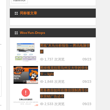
navinfor
同标签文章
WooYun-Drops
黑狐”木马分析报告 – 腾讯电脑管
家
1,737 次浏览
09/23
黑掉俄克拉荷马州立大学的学生
卡 – light
1,848 次浏览
09/23
黑客教你如何在微信强制诱导分
享营销广告还不
2,533 次浏览
09/23