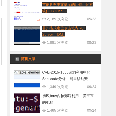
首例具有中文提示的比特币勒索
软件“LOCKY” –
2,189 次浏览
09/23
非扫描式定位攻击域内SQL
Server – DM_
1,881 次浏览
09/23
随机文章
CVE-2015-1538漏洞利用中的
Shellcode分析 – 阿里移动安
1,349 次浏览
09/24
初识linux内核漏洞利用 – 爱宝宝
的粑粑
1,485 次浏览
09/24