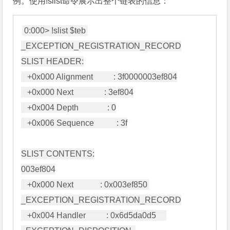
例。使用!slist命令展示出整个链表的信息：
0:000> !slist $teb 
_EXCEPTION_REGISTRATION_RECORD

SLIST HEADER:

   +0x000 Alignment          : 3f0000003ef804

   +0x000 Next               : 3ef804

   +0x004 Depth              : 0

   +0x006 Sequence           : 3f

SLIST CONTENTS:

003ef804

   +0x000 Next             : 0x003ef850 
_EXCEPTION_REGISTRATION_RECORD

   +0x004 Handler          : 0x6d5da0d5     