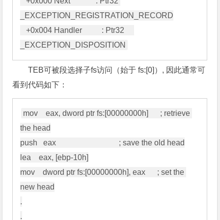
   +0x000 Next             : Ptr32 
_EXCEPTION_REGISTRATION_RECORD

   +0x004 Handler          : Ptr32     
TEB可被段选择子fs访问（始于 fs:[0]）, 因此通常可
看到代码如下：
mov    eax, dword ptr fs:[00000000h]      ; retrieve 
the head

push   eax                                ; save the old head

lea    eax, [ebp-10h]

mov    dword ptr fs:[00000000h], eax      ; set the 
new head

.

.
