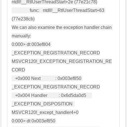
ntdll!__RtlUserThreadStart+2e (77e21c78)

                func:   ntdll!__RtlUserThreadStart+63 
(77e238cb)

We can also examine the exception handler chain 
manually:

0:000> dt 003ef804 
_EXCEPTION_REGISTRATION_RECORD

MSVCR120!_EXCEPTION_REGISTRATION_RE
CORD

   +0x000 Next             : 0x003ef850 
_EXCEPTION_REGISTRATION_RECORD

   +0x004 Handler          : 0x6d5da0d5     
_EXCEPTION_DISPOSITION  
MSVCR120!_except_handler4+0

0:000> dt 0x003ef850 