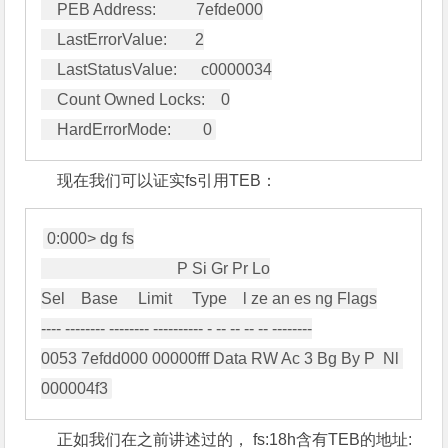
    PEB Address:          7efde000

    LastErrorValue:       2

    LastStatusValue:      c0000034

    Count Owned Locks:    0

现在我们可以证实fs引用TEB：
0:000> dg fs

                                  P Si Gr Pr Lo

Sel    Base     Limit     Type    l ze an es ng Flags

---- -------- -------- ---------- - -- -- -- -- --------

0053 7efdd000 00000fff Data RW Ac 3 Bg By P  Nl 
正如我们在之前讲述过的， fs:18h含有TEB的地址: