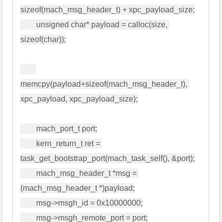
sizeof(mach_msg_header_t) + xpc_payload_size;

        unsigned char* payload = calloc(size, 
sizeof(char));

memcpy(payload+sizeof(mach_msg_header_t), 
xpc_payload, xpc_payload_size);

        mach_port_t port;

        kern_return_t ret = 
task_get_bootstrap_port(mach_task_self(), &port);

        mach_msg_header_t *msg = 
(mach_msg_header_t *)payload;

        msg->msgh_id = 0x10000000;

        msg->msgh_remote_port = port;
