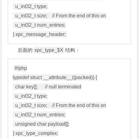
  u_int32_t type;

  u_int32_t size;    // From the end of this on

  u_int32_t num_entries;

后面的
xpc_type_$X
结构：
#!php

typedef struct __attribute__((packed)) {

  char key[];      // null terminated

  u_int32_t type;

  u_int32_t size;    // From the end of this on

  u_int32_t num_entries;

  unsigned char payload[];

} xpc_type_complex;
