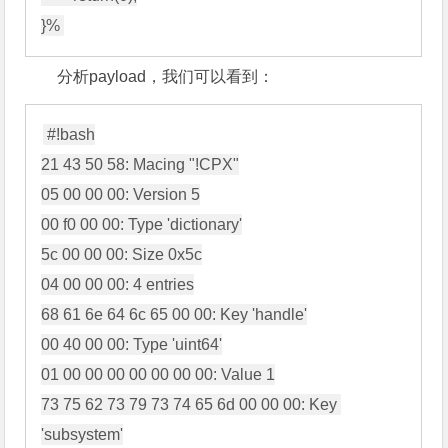
分析payload，我们可以看到：
#!bash

21 43 50 58: Macing "!CPX"

05 00 00 00: Version 5

00 f0 00 00: Type 'dictionary'

5c 00 00 00: Size 0x5c

04 00 00 00: 4 entries

68 61 6e 64 6c 65 00 00: Key 'handle'

00 40 00 00: Type 'uint64'

01 00 00 00 00 00 00 00: Value 1

73 75 62 73 79 73 74 65 6d 00 00 00: Key 
'subsystem'
