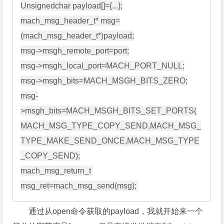
Unsignedchar payload[]={...};

mach_msg_header_t* msg=
(mach_msg_header_t*)payload;

msg->msgh_remote_port=port;

msg->msgh_local_port=MACH_PORT_NULL;

msg->msgh_bits=MACH_MSGH_BITS_ZERO;

msg-
>msgh_bits=MACH_MSGH_BITS_SET_PORTS(
MACH_MSG_TYPE_COPY_SEND,MACH_MSG_
TYPE_MAKE_SEND_ONCE,MACH_MSG_TYPE
_COPY_SEND);

mach_msg_return_t 
通过从open命令获取的payload，我就开始来一个