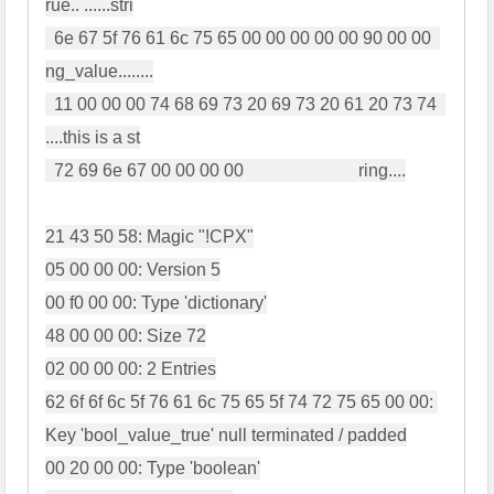
rue.. ......stri

  6e 67 5f 76 61 6c 75 65 00 00 00 00 00 90 00 00  
ng_value........

  11 00 00 00 74 68 69 73 20 69 73 20 61 20 73 74  
....this is a st

  72 69 6e 67 00 00 00 00                          ring....

21 43 50 58: Magic "!CPX"

05 00 00 00: Version 5

00 f0 00 00: Type 'dictionary'

48 00 00 00: Size 72

02 00 00 00: 2 Entries

62 6f 6f 6c 5f 76 61 6c 75 65 5f 74 72 75 65 00 00: 
Key 'bool_value_true' null terminated / padded

00 20 00 00: Type 'boolean'
