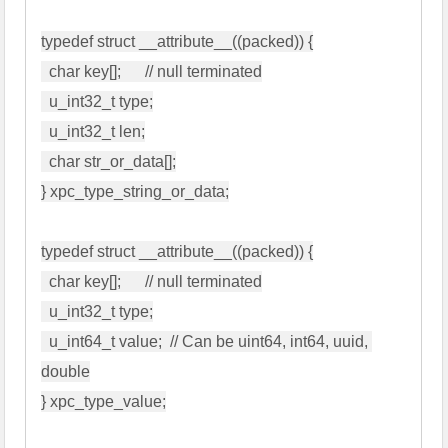
typedef struct __attribute__((packed)) {

  char key[];      // null terminated

  u_int32_t type;

  u_int32_t len;

  char str_or_data[];

} xpc_type_string_or_data;

typedef struct __attribute__((packed)) {

  char key[];      // null terminated

  u_int32_t type;

  u_int64_t value;  // Can be uint64, int64, uuid, 
double

} xpc_type_value;
