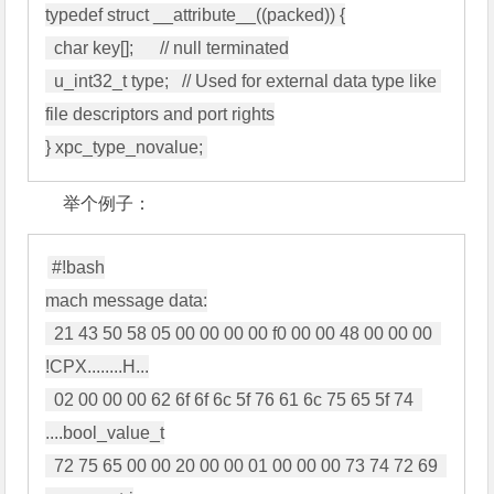
typedef struct __attribute__((packed)) {

  char key[];      // null terminated

  u_int32_t type;   // Used for external data type like 
file descriptors and port rights

举个例子：
#!bash

mach message data:

  21 43 50 58 05 00 00 00 00 f0 00 00 48 00 00 00  
!CPX........H...

  02 00 00 00 62 6f 6f 6c 5f 76 61 6c 75 65 5f 74  
....bool_value_t

  72 75 65 00 00 20 00 00 01 00 00 00 73 74 72 69  