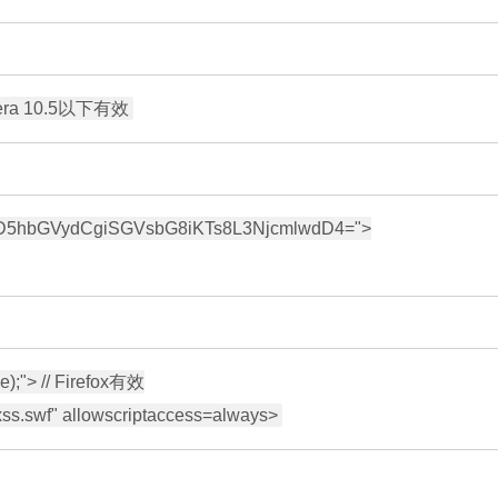
lwdD5hbGVydCgiSGVsbG8iKTs8L3NjcmlwdD4=">

);"> // Firefox有效
