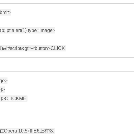
bmit>

;ipt:alert(1) type=image>

ge>

)>
