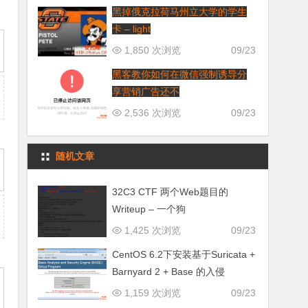
黑掉俄克拉荷马州立大学的学生
卡 – light
1,850 次浏览
09/23
黑客教你如何在微信强制诱导分
享营销广告还不
2,536 次浏览
09/23
随机文章
32C3 CTF 两个Web题目的
Writeup – 一个狗
1,425 次浏览
09/23
CentOS 6.2下安装基于Suricata +
Barnyard 2 + Base 的⼊侵
1,159 次浏览
09/23