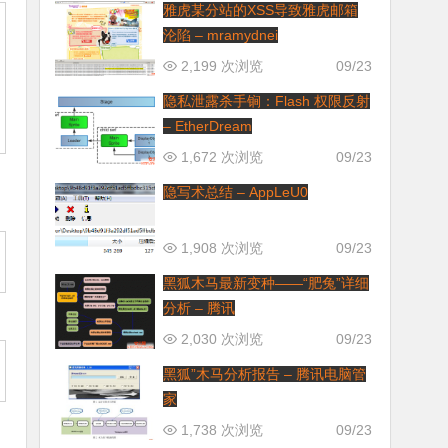
雅虎某分站的XSS导致雅虎邮箱
沦陷 – mramydnei
2,199 次浏览
09/23
隐私泄露杀手锏：Flash 权限反射
– EtherDream
1,672 次浏览
09/23
隐写术总结 – AppLeU0
1,908 次浏览
09/23
黑狐木马最新变种——“肥兔”详细
分析 – 腾讯
2,030 次浏览
09/23
黑狐”木马分析报告 – 腾讯电脑管
家
1,738 次浏览
09/23