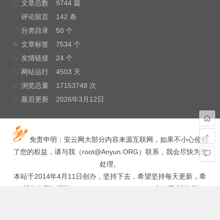
文章总数
9744 篇
评论留言
142 条
分类目录
50 个
文章标签
7534 个
友情链接
24 个
网站运行
4503 天
浏览总量
17153748 次
最后更新
2026年3月12日
免责申明：安云网大部分内容来源互联网，如果不小心侵犯
了您的权益，请与我（
root@Anyun.ORG
）联系，我会尽快为您
处理。
本站于2014年4月11日创办，坚持下去，希望坚持每天更新，希
望给您更好帮助！ Copyright © 2014-2021 安云网 版权所
有.
hacked by wooyun.
你站在桥上看风景,看风景的人在楼上看你,明月装饰了你的窗子,