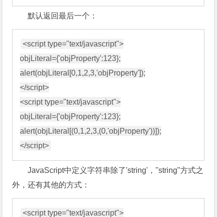
默认返回最后一个：
<script type="text/javascript">

objLiteral={'objProperty':123};

alert(objLiteral[0,1,2,3,'objProperty']);

</script>

<script type="text/javascript">

objLiteral={'objProperty':123};

alert(objLiteral[(0,1,2,3,(0,'objProperty'))]);

JavaScript中定义字符串除了'string'，"string"方式之
外，还有其他的方式：
<script type="text/javascript">
