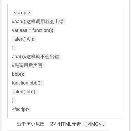
<script>  

//aaa();这样调用就会出错  

var aaa = function(){  

  alert("A");  

}  

aaa();//这样就不会出错  

//先调用后声明  

bbb();  

function bbb(){  

  alert("bb");  

}  

出于历史原因，某些HTML元素
（<IMG>，