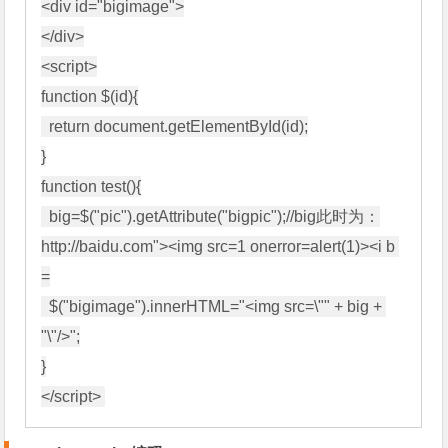
<div id="bigimage">

</div>

<script>

function $(id){

  return document.getElementById(id);

}

function test(){

  big=$("pic").getAttribute("bigpic");//big此时为：
http://baidu.com"><img src=1 onerror=alert(1)><i b 
=

  $("bigimage").innerHTML="<img src=\"" + big + 
"\"/>";

}
