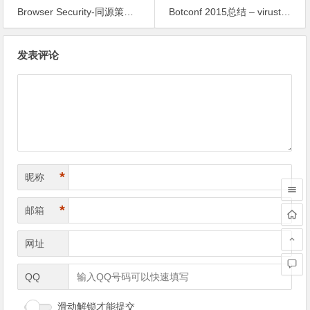
Browser Security-同源策略、伪URL的域 – 瞌睡龙
Botconf 2015总结 – virustracker
文
发表评论
章
导
航
*
昵称
*
邮箱
网址
QQ
滑动解锁才能提交