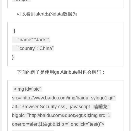
可以看到alert出的data数据为
{

     "name":"Jack"",

     "country":"China"

下面的例子是使用getAttribute时也会解码：
<img id="pic" 
src="http://www.baidu.com/img/baidu_sylogo1.gif" 
alt="Browser Security-css、javascript - 瞌睡龙" 
bigpic="http://baidu.com&quot;&gt;&lt;img src=1 
onerror=alert(1)&gt;&lt;i b =" onclick="test()">
