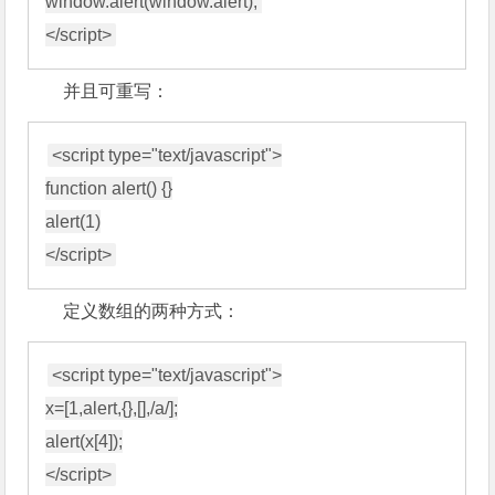
window.alert(window.alert); 

并且可重写：
<script type="text/javascript">

function alert() {}

alert(1)

定义数组的两种方式：
<script type="text/javascript">

x=[1,alert,{},[],/a/];

alert(x[4]);
