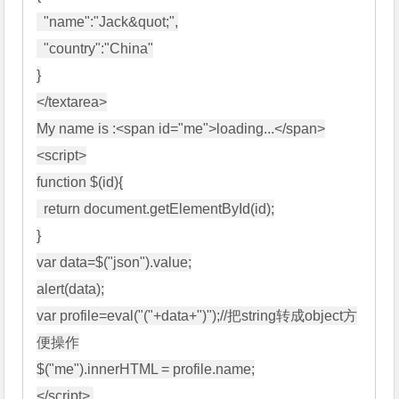
  "name":"Jack&quot;",

  "country":"China"

}

</textarea>

My name is :<span id="me">loading...</span>

<script>

function $(id){

  return document.getElementById(id);

}

var data=$("json").value;

alert(data);

var profile=eval("("+data+")");//把string转成object方
便操作

$("me").innerHTML = profile.name;
