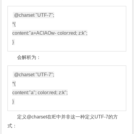
@charset "UTF-7";

*{

content:"a+ACIAOw- color:red; z:k";

会解析为：
@charset "UTF-7";

*{

content:"a"; color:red; z:k";

定义@charset在IE中并非这一种定义UTF-7的方
式：