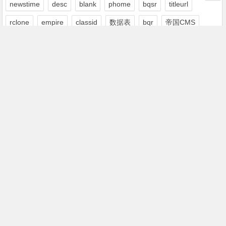
newstime
desc
blank
phome
bqsr
titleurl
rclone
empire
classid
数据表
bqr
帝国CMS
dbtbpre
帝国cms技巧
上一篇
下一篇
Bandit Walkthrough – Nikkko
BadTunnel：跨网段劫持广播协议 – xlab
文
发表评论
章
导
航
*
昵称