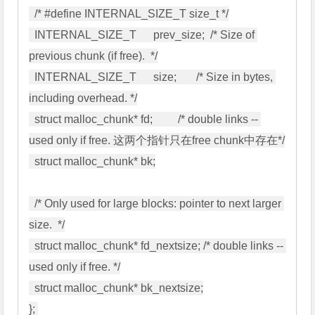
  /* #define INTERNAL_SIZE_T size_t */

  INTERNAL_SIZE_T      prev_size;  /* Size of 
previous chunk (if free).  */

  INTERNAL_SIZE_T      size;       /* Size in bytes, 
including overhead. */

  struct malloc_chunk* fd;         /* double links -- 
used only if free. 这两个指针只在free chunk中存在*/

  struct malloc_chunk* bk;

  /* Only used for large blocks: pointer to next larger 
size.  */

  struct malloc_chunk* fd_nextsize; /* double links -- 
used only if free. */

  struct malloc_chunk* bk_nextsize;
