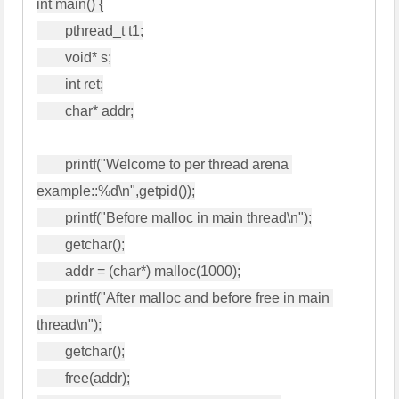
int main() {

        pthread_t t1;

        void* s;

        int ret;

        char* addr;

        printf("Welcome to per thread arena 
example::%d\n",getpid());

        printf("Before malloc in main thread\n");

        getchar();

        addr = (char*) malloc(1000);

        printf("After malloc and before free in main 
thread\n");

        getchar();

        free(addr);
