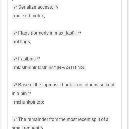
  /* Serialize access.  */

  mutex_t mutex;

  /* Flags (formerly in max_fast).  */

  int flags;

  /* Fastbins */

  mfastbinptr fastbinsY[NFASTBINS];

  /* Base of the topmost chunk -- not otherwise kept 
in a bin */

  mchunkptr top;

  /* The remainder from the most recent split of a 
small request */
