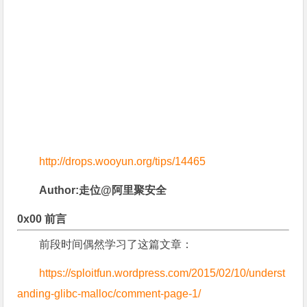
http://drops.wooyun.org/tips/14465
Author:
走位@阿里聚安全
0x00 前言
前段时间偶然学习了这篇文章：
https://sploitfun.wordpress.com/2015/02/10/underst
anding-glibc-malloc/comment-page-1/