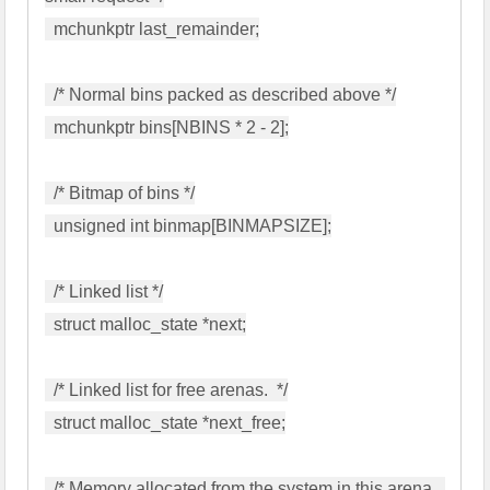
  mchunkptr last_remainder;

  /* Normal bins packed as described above */

  mchunkptr bins[NBINS * 2 - 2];

  /* Bitmap of bins */

  unsigned int binmap[BINMAPSIZE];

  /* Linked list */

  struct malloc_state *next;

  /* Linked list for free arenas.  */

  struct malloc_state *next_free;

  /* Memory allocated from the system in this arena.  