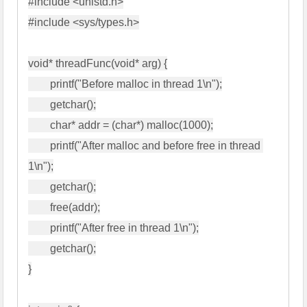
#include <unistd.h>

#include <sys/types.h>

void* threadFunc(void* arg) {

        printf("Before malloc in thread 1\n");

        getchar();

        char* addr = (char*) malloc(1000);

        printf("After malloc and before free in thread 
1\n");

        getchar();

        free(addr);

        printf("After free in thread 1\n");

        getchar();

}
