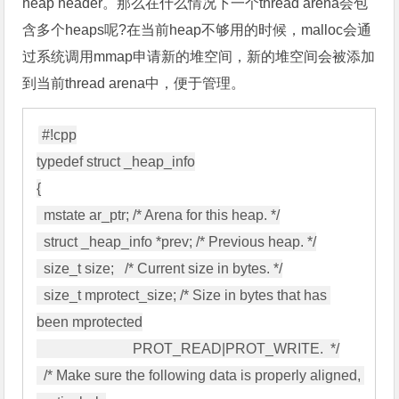
heap header。那么在什么情况下一个thread arena会包
含多个heaps呢?在当前heap不够用的时候，malloc会通
过系统调用mmap申请新的堆空间，新的堆空间会被添加
到当前thread arena中，便于管理。
#!cpp

typedef struct _heap_info

{

  mstate ar_ptr; /* Arena for this heap. */

  struct _heap_info *prev; /* Previous heap. */

  size_t size;   /* Current size in bytes. */

  size_t mprotect_size; /* Size in bytes that has 
been mprotected

                           PROT_READ|PROT_WRITE.  */

  /* Make sure the following data is properly aligned, 