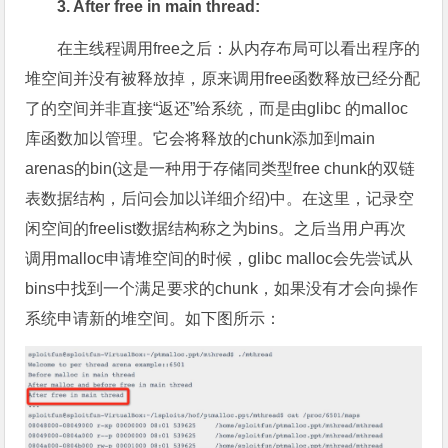
3. After free in main thread:
在主线程调用free之后：从内存布局可以看出程序的
堆空间并没有被释放掉，原来调用free函数释放已经分配
了的空间并非直接“返还”给系统，而是由glibc 的malloc
库函数加以管理。它会将释放的chunk添加到main
arenas的bin(这是一种用于存储同类型free chunk的双链
表数据结构，后问会加以详细介绍)中。在这里，记录空
闲空间的freelist数据结构称之为bins。之后当用户再次
调用malloc申请堆空间的时候，glibc malloc会先尝试从
bins中找到一个满足要求的chunk，如果没有才会向操作
系统申请新的堆空间。如下图所示：