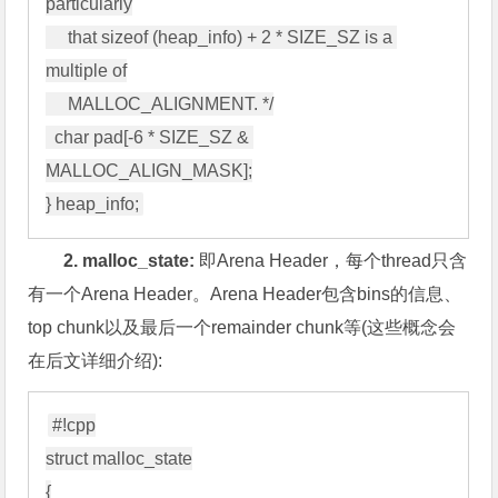
particularly

     that sizeof (heap_info) + 2 * SIZE_SZ is a 
multiple of

     MALLOC_ALIGNMENT. */

  char pad[-6 * SIZE_SZ & 
MALLOC_ALIGN_MASK];

2. malloc_state:
即Arena Header，每个thread只含
有一个Arena Header。Arena Header包含bins的信息、
top chunk以及最后一个remainder chunk等(这些概念会
在后文详细介绍):
#!cpp

struct malloc_state

{
