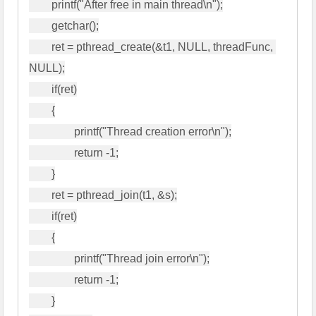
        printf("After free in main thread\n");

        getchar();

        ret = pthread_create(&t1, NULL, threadFunc, 
NULL);

        if(ret)

        {

                printf("Thread creation error\n");

                return -1;

        }

        ret = pthread_join(t1, &s);

        if(ret)

        {

                printf("Thread join error\n");

                return -1;

        }
