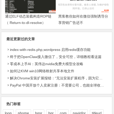
通过ELF动态装载构造ROP链
黑客教你如何在微信强制诱导分
（ Return-to-dl-resolve）
享营销广告还不
最近更新过的文章
index-with-redis.php,wordpress 启用redis缓存功能
终于把OpenClaw接入微信了，安全可控，详细教程看这篇
零成本上手AI：英伟达nvidia免费大模型全攻略
如何让KVM win10网络映射共享本地文件
解决Chrome安装扩展报错：“无法安装扩展程序，因为它使用了不受支持的清单版本“
PayPal 中国开放个人卖家注册：不需要公司，也能全球收款了
热门标签
loop
phome
bqsr
bqr
com
navinfor
titleurl