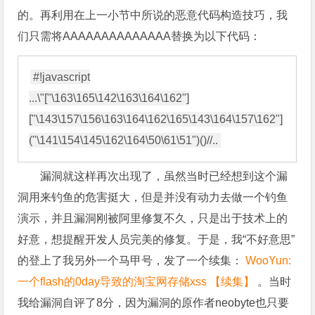
的。再利用在上一小节中所说的恶意代码构造技巧，我
们只需将AAAAAAAAAAAAAA替换为以下代码：
#!javascript

...\"["\163\165\142\163\164\162"]
["\143\157\156\163\164\162\165\143\164\157\162"]
漏洞就这样再次出现了，虽然当时已经想到这个漏
洞用来钓鱼的危害挺大，但是并没有动力去做一个钓鱼
演示，并且漏洞刚被阿里修复不久，只是出于技术上的
好意，想提醒开发人员完美的修复。于是，我“不好意思”
的登上了我另外一个马甲号，发了一个续集：
WooYun:
一个flash的0day导致的淘宝网存储xss 【续集】
。当时
我给漏洞自评了8分，因为漏洞的原作者neobyte也只要