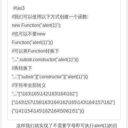
#!as3

//我们可以使用以下方式创建一个函数:

new Function("alert(1)");

//也可以不要new

Function("alert(1)")()

//可以将Function转换下

"...".substr.constructor("alert(1)")()

//再转换下

"..."["substr"]["constructor"]("alert(1)")()

//字符串全部转义

"..."["\163\165\142\163\164\162"]
["\143\157\156\163\164\162\165\143\164\157\162"]
这样我们就实现了不需要字母即可执行alert(1)的目