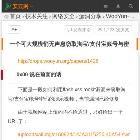
安云网 –
AnYun.ORG
首页
技术关注
网络安全
漏洞分享
WooYun-Drops
A+
发表评论
1,223 次浏览
一个可大规模悄无声息窃取淘宝/支付宝账号与密
http://drops.wooyun.org/papers/1426
0x00 说在前面的话
下面是一段如何利用flash xss rookit漏洞来窃取淘
宝/支付宝帐号密码的演示视频，当前漏洞已经修复
由于视频网站上传的均不给通过，只好给出一个
URL了：
/uploads/allimg/c160924/14JA3115250-40A54.swf