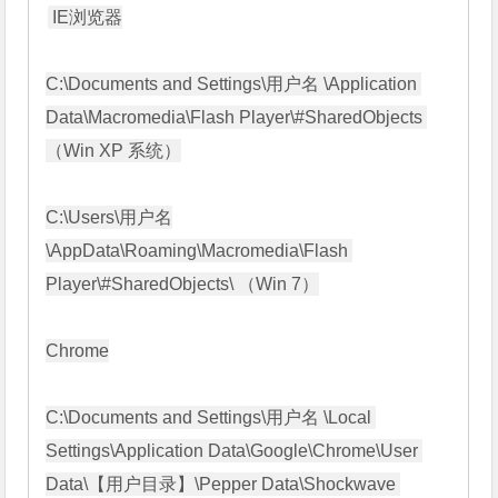
IE浏览器

C:\Documents and Settings\用户名 \Application 
Data\Macromedia\Flash Player\#SharedObjects 
（Win XP 系统）

C:\Users\用户名
\AppData\Roaming\Macromedia\Flash 
Player\#SharedObjects\ （Win 7）

Chrome

C:\Documents and Settings\用户名 \Local 
Settings\Application Data\Google\Chrome\User 
Data\【用户目录】\Pepper Data\Shockwave 