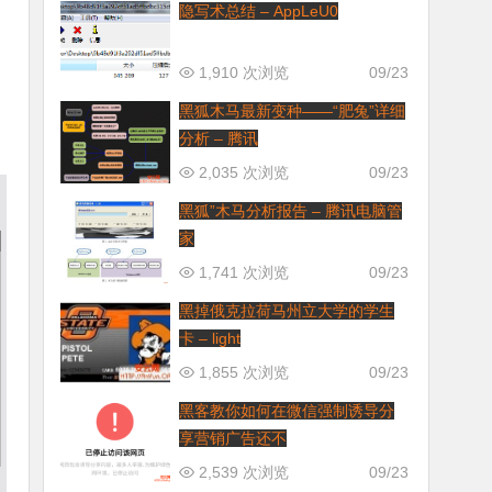
隐写术总结 – AppLeU0
1,910 次浏览
09/23
黑狐木马最新变种——“肥兔”详细
分析 – 腾讯
2,035 次浏览
09/23
黑狐”木马分析报告 – 腾讯电脑管
家
1,741 次浏览
09/23
黑掉俄克拉荷马州立大学的学生
卡 – light
1,855 次浏览
09/23
黑客教你如何在微信强制诱导分
享营销广告还不
2,539 次浏览
09/23