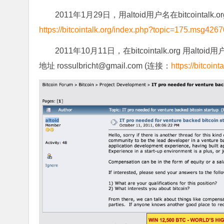
2011年1月29日，用altoid用户名在bitcoi
https://bitcointalk.org/index.php?topic=175.msg4
2011年10月11日，在bitcointalk.org 
地址
rossulbricht@gmail.com (连接：
https://bitcoin