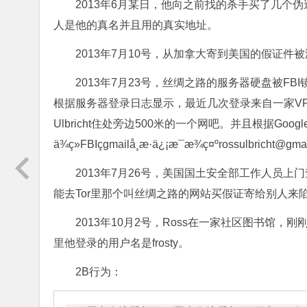
2013年6月某日，他向之前找的杀手买了几个
人是他的真名并且用的真实地址。
2013年7月10号，从加拿大寄到美国的假证件
2013年7月23号，丝绸之路的服务器硬盘被FBI
根据服务器登录日志显示，最近几次登录来自一家VPN服务
Ulbricht住处旁边500米的一个网吧。并且根据Googl
ä¾ç»FBIçgmailå¸æ·ä¿¡æ¯æ¾ç¤ºrossulbricht@gma
2013年7月26号，美国国土安全部工作人员上
能去Tor里那个叫丝绸之路的网站买假证寄给别人来陷
2013年10月2号，Ross在一家社区图书馆，
里他登录的用户名是frosty。
2B行为：