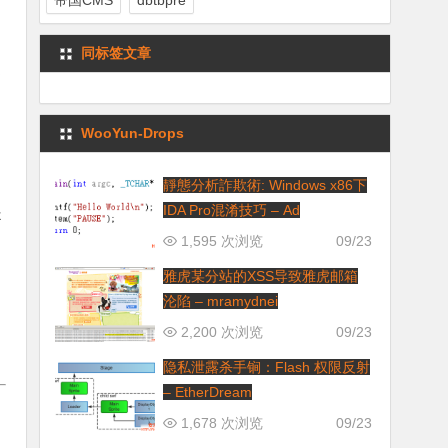
帝国CMS
dbtbpre
同标签文章
消
WooYun-Drops
靜態分析詐欺術: Windows x86下
IDA Pro混淆技巧 – Ad
提
1,595 次浏览
09/23
雅虎某分站的XSS导致雅虎邮箱
沦陷 – mramydnei
2,200 次浏览
09/23
隐私泄露杀手锏：Flash 权限反射
– EtherDream
1,678 次浏览
09/23