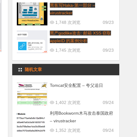
黑客写Haka-第一部分 –
virustracker
1,748 次浏览
09/23
黑产godlike攻击: 邮箱 XSS 窃取
appleID 的案例分析
1,745 次浏览
09/23
随机文章
Tomcat安全配置 – 夸父追日
1,402 次浏览
09/24
利用Bookworm木马攻击泰国政府
– virustracker
1,352 次浏览
09/24