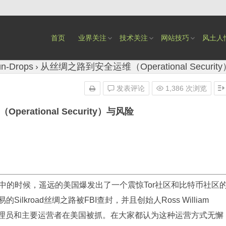
首页
业界关注
技术关注
网站技巧
风土人
n-Drops
从丝绸之路到安全运维（Operational Securi
发表评论
1,386 次浏览
rational Security）与风险
悦中的时候，遥远的美国爆发出了一个震惊Tor社区和比特币社区
的Silkroad丝绸之路被FBI查封，并且创始人Ross William
erts的网站管理员和主要运营者在美国被抓。在大家都认为这种运营方式无懈