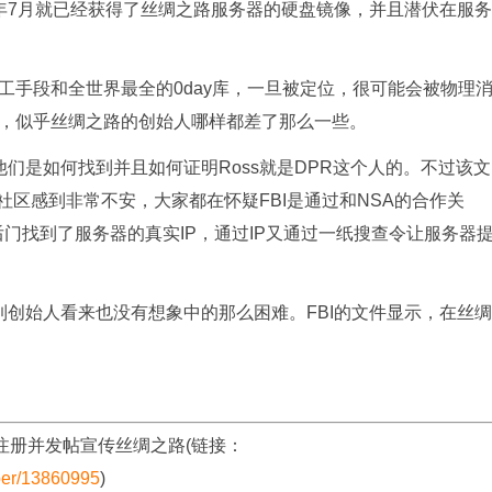
今年7月就已经获得了丝绸之路服务器的硬盘镜像，并且潜伏在服务
。
工手段和全世界最全的0day库，一旦被定位，很可能会被物理
，似乎丝绸之路的创始人哪样都差了那么一些。
他们是如何找到并且如何证明Ross就是DPR这个人的。不过该文
or社区感到非常不安，大家都在怀疑FBI是通过和NSA的合作关
后门找到了服务器的真实IP，通过IP又通过一纸搜查令让服务器
到创始人看来也没有想象中的那么困难。FBI的文件显示，在丝绸
mery.注册并发帖宣传丝绸之路(链接：
ber/13860995
)