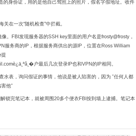
伪造的身份证，用的是他自己驾照上的照片，假名字假地址。收件
被海关在一次“随机检查”中拦截。
镜像。FBI发现服务器的SSH
key里面的用户名是frosty@frosty，
商的IP，根据服务商供出的源IP，位置在Ross William
e提
il.comè¿ä¸ªå¸
�户最后几次登录IP也和VPN的IP相同。
门查水表，询问假证的事情，他说是被人陷害的，因为 "任何人都
害他"
刚刚解锁完笔记本，就被周围20多个便衣FBI按到墙上逮捕。笔记本