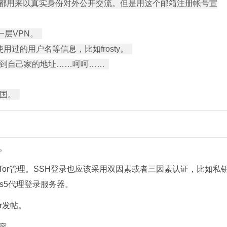
般都用来以真实身份对外公开交流。但是用这个邮箱注册帐号宣
VPN。  

的用户名等信息，比如frosty。  

到自己家的地址……呵呵……  

。
应该只用Tor管理。SSH登录也应该采用双因素或者三因素认证，比如私
ocks5代理登录服务器。
r发帖。
容。