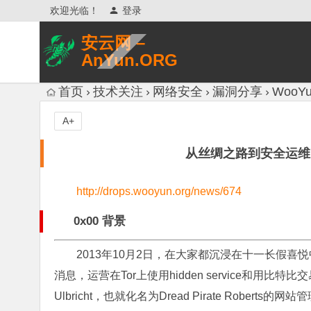
欢迎光临！
登录
安云网 –
AnYun.ORG
专注于网络信息收集、网络数据分享、
首页
技术关注
网络安全
漏洞分享
WooYu
网络安全研究、网络各种猎奇八卦。
A+
从丝绸之路到安全运维（Ope
http://drops.wooyun.org/news/674
0x00 背景
2013年10月2日，在大家都沉浸在十一长假喜
消息，运营在Tor上使用hidden service和用比特比交易
Ulbricht，也就化名为Dread Pirate Rob