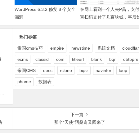
WordPress 6.3.2 修复 8 个安全
在网上看到一个人去P昌，支
漏洞
宝扫码支付了几百块钱，事后
果小姐被抓后会不会JC根据转
记录找上门来?
热门标签
帝国cms技巧
empire
newstime
系统文档
cloudfla
篇
ecms
classid
com
titleurl
blank
bqr
dbtbpre
帝国CMS
desc
rclone
bqsr
navinfor
loop
phome
数据表
下一篇
络
那个“天使”阿桑奇又回来了