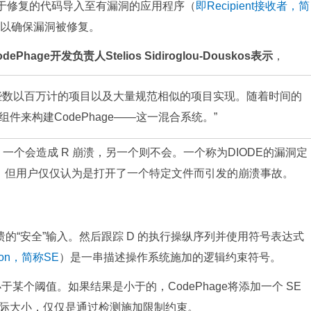
于修复的代码导入至有漏洞的应用程序（
即Recipient接收者，简
析，以确保漏洞被修复。
age开发负责人Stelios Sidiroglou-Douskos表示
，
些数以百万计的项目以及大量规范相似的项目实现。随着时间的
来构建CodePhage——这一混合系统。”
：一个会造成 R 崩溃，另一个则不会。一个称为DIODE的漏洞定
g）输入。但用户仅仅认为是打开了一个特定文件而引发的崩溃事故。
起崩溃的“安全”输入。然后跟踪 D 的执行操纵序列并使用符号表达式
ssion，简称SE
）是一串描述操作系统施加的逻辑约束符号。
某个阈值。如果结果是小于的，CodePhage将添加一个 SE
际大小，仅仅是通过检测施加限制约束。