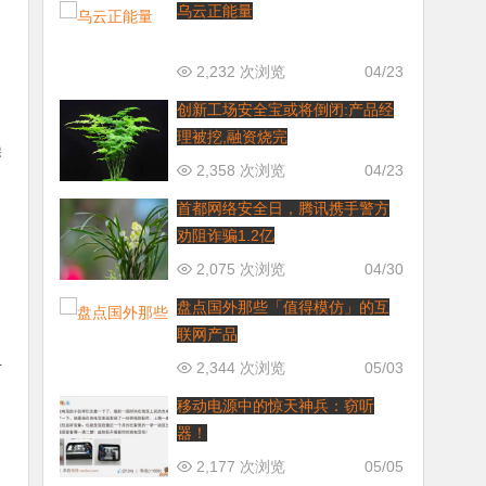
乌云正能量
当
2,232 次浏览
04/23
创新工场安全宝或将倒闭:产品经
理被挖,融资烧完
操
2,358 次浏览
04/23
首都网络安全日，腾讯携手警方
劝阻诈骗1.2亿
2,075 次浏览
04/30
盘点国外那些「值得模仿」的互
联网产品
2,344 次浏览
05/03
下
移动电源中的惊天神兵：窃听
器！
2,177 次浏览
05/05