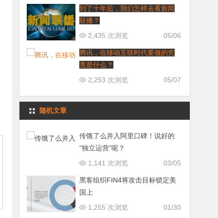
到了十年后，我们怎样去看新闻
联播？
2,435 次浏览
05/06
腾讯，在移动互联时代要做的究
竟是什么？
2,253 次浏览
05/07
随机文章
传饿了么并入阿里口碑！说好的
“独立运营”呢？
1,141 次浏览
03/05
黑客组织FIN4将攻击目标锁定美
国上
1,255 次浏览
01/30