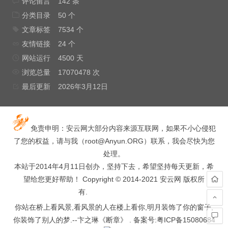
评论留言
142 条
分类目录
50 个
文章标签
7534 个
友情链接
24 个
网站运行
4500 天
浏览总量
17070478 次
最后更新
2026年3月12日
免责申明：安云网大部分内容来源互联网，如果不小心侵犯
了您的权益，请与我（
root@Anyun.ORG
）联系，我会尽快为您
处理。
本站于2014年4月11日创办，坚持下去，希望坚持每天更新，希
望给您更好帮助！ Copyright © 2014-2021 安云网 版权所
有.
hacked by wooyun.
你站在桥上看风景,看风景的人在楼上看你,明月装饰了你的窗子,
你装饰了别人的梦.--卞之琳《断章》 . 备案号:
粤ICP备15080684