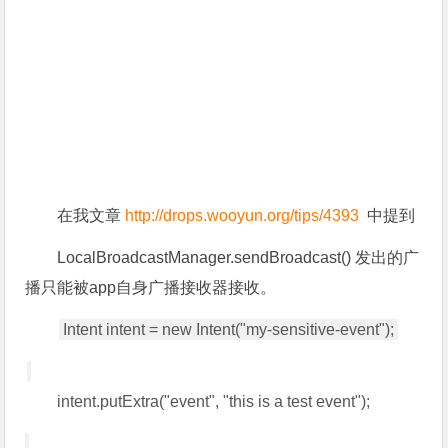
在我文章
http://drops.wooyun.org/tips/4393
中提到
LocalBroadcastManager.sendBroadcast() 发出的广
播只能被app自身广播接收器接收。
Intent intent = new Intent("my-sensitive-event");
intent.putExtra("event", "this is a test event");