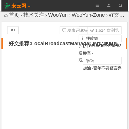
安云网 –
AnYun.ORG
首页
技术关注
WooYun
WooYun-Zone
好文推荐:LocalBroadcastManager 的实现原理
A+
发表评论
1,614 次浏览
1#
2#
纷纭
瘦蛟舞
好文推荐:LocalBroadcastManager 的实现原理
(:-)) |
|
2015-06-12 11:05
2015-06-12 11:03
逼格高~
@
玩不了~~
纷纭
加油~骚年不要轻言弃