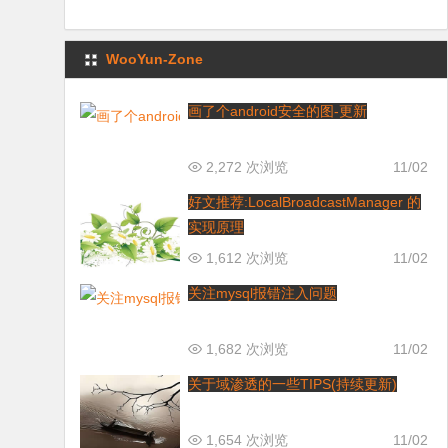
WooYun-Zone
画了个android安全的图-更新
2,272 次浏览
11/02
好文推荐:LocalBroadcastManager 的
实现原理
1,612 次浏览
11/02
关注mysql报错注入问题
1,682 次浏览
11/02
关于域渗透的一些TIPS(持续更新)
1,654 次浏览
11/02