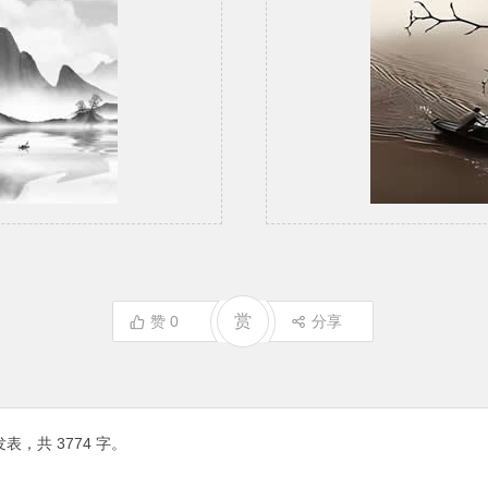
赏
赞
0
分享
表，共 3774 字。