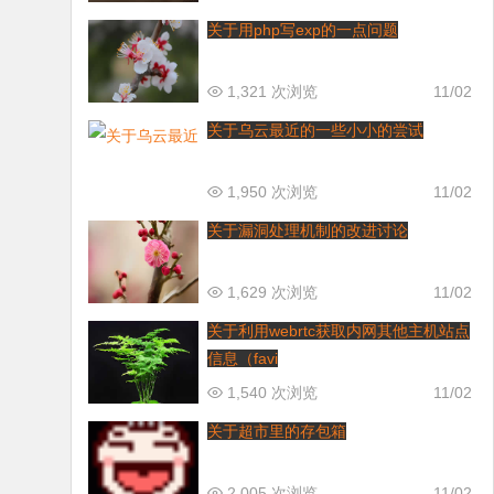
关于用php写exp的一点问题
1,321 次浏览
11/02
关于乌云最近的一些小小的尝试
1,950 次浏览
11/02
关于漏洞处理机制的改进讨论
1,629 次浏览
11/02
关于利用webrtc获取内网其他主机站点
信息（favi
1,540 次浏览
11/02
关于超市里的存包箱
2,005 次浏览
11/02