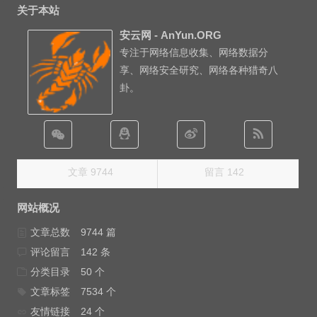
关于本站
安云网 - AnYun.ORG
专注于网络信息收集、网络数据分
享、网络安全研究、网络各种猎奇八
卦。
文章 9744
留言 142
网站概况
文章总数
9744 篇
评论留言
142 条
分类目录
50 个
文章标签
7534 个
友情链接
24 个