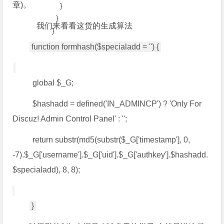
章)。
}
}
我们来看看这货的生成算法
}
function formhash($specialadd = '') {
global $_G;
$hashadd = defined('IN_ADMINCP') ? 'Only For
Discuz! Admin Control Panel' : '';
return substr(md5(substr($_G['timestamp'], 0,
-7).$_G['username'].$_G['uid'].$_G['authkey'].$hashadd.
$specialadd), 8, 8);
}