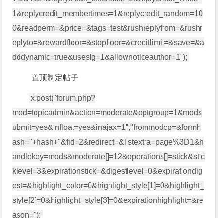
1&replycredit_membertimes=1&replycredit_random=10
0&readperm=&price=&tags=test&rushreplyfrom=&rushr
eplyto=&rewardfloor=&stopfloor=&creditlimit=&save=&a
dddynamic=true&usesig=1&allownoticeauthor=1");
置顶制定帖子
x.post("forum.php?
mod=topicadmin&action=moderate&optgroup=1&mods
ubmit=yes&infloat=yes&inajax=1","frommodcp=&formh
ash="+hash+"&fid=2&redirect=&listextra=page%3D1&h
andlekey=mods&moderate[]=12&operations[]=stick&stic
klevel=3&expirationstick=&digestlevel=0&expirationdig
est=&highlight_color=0&highlight_style[1]=0&highlight_
style[2]=0&highlight_style[3]=0&expirationhighlight=&re
ason=");