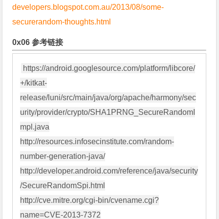
developers.blogspot.com.au/2013/08/some-
securerandom-thoughts.html
0x06 参考链接
https://android.googlesource.com/platform/libcore/
+/kitkat-
release/luni/src/main/java/org/apache/harmony/sec
urity/provider/crypto/SHA1PRNG_SecureRandomI
mpl.java

http://resources.infosecinstitute.com/random-
number-generation-java/

http://developer.android.com/reference/java/security
/SecureRandomSpi.html

http://cve.mitre.org/cgi-bin/cvename.cgi?
name=CVE-2013-7372
