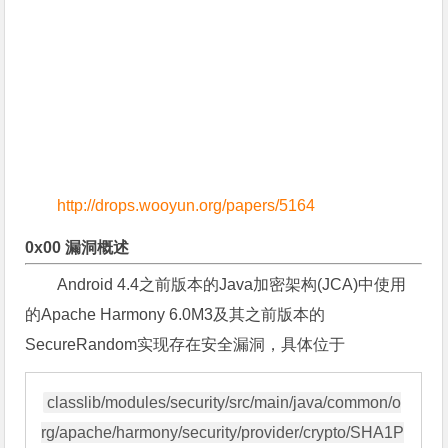
http://drops.wooyun.org/papers/5164
0x00 漏洞概述
Android 4.4之前版本的Java加密架构(JCA)中使用
的Apache Harmony 6.0M3及其之前版本的
SecureRandom实现存在安全漏洞，具体位于
classlib/modules/security/src/main/java/common/o
rg/apache/harmony/security/provider/crypto/SHA1P